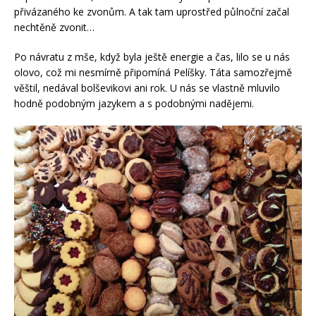
přivázaného ke zvonům. A tak tam uprostřed půlnoční začal
nechtěně zvonit…
Po návratu z mše, když byla ještě energie a čas, lilo se u nás
olovo, což mi nesmírně připomíná Pelíšky. Táta samozřejmě
věštil, nedával bolševikovi ani rok. U nás se vlastně mluvilo
hodně podobným jazykem a s podobnými nadějemi.