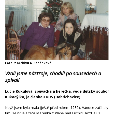
Foto: z archivu A. Sahánkové
Vzali jsme nástroje, chodili po sousedech a
zpívali
Lucie Kukulová, zpěvačka a herečka, vede dětský soubor
Kukadýlko, je členkou DDS (Dobřichovice)
Když jsem byla malá (ještě před rokem 1989), Vánoce začínaly
tím, že přijela teta Mařenka z Plané nad Lužnicí. Jezdila už