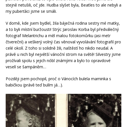
stejně netušili, oč jde. Hudba slyšet byla, Beatles to ale nebyli a
my puberťáci jsme se smáli.
V domě, kde jsem bydlel, žila báječná rodina sestry mé matky,
a to byli místní buržousti! Strýc Jaroslav Korba byl předválečný
fotograf Melantrichu a měl malou fotokomůrku (asi metr
čtvereční) a veškerý volný čas věnoval vyvolávání fotografií pro
celé okolí. Z toho si solidně žili, naštěstí ho nikdo neudal. A
právě u nich byl největší vánoční strom na světě! Silvestry jsme
prožívali spolu s jejich nóbl známými a bylo to opravdové
veselí se šampáněm…
Později jsem pochopil, proč o Vánocích bulela maminka s
babičkou (právě teď bulím já…).