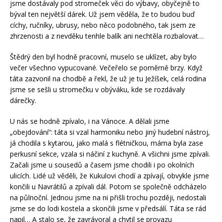
jsme dostávaly pod stromeček věci do výbavy, obyčejně to
býval ten největší dárek. Už jsem věděla, že to budou buď
cíchy, ručníky, ubrusy, nebo něco podobného, tak jsem ze
zhrzenosti a z nevděku tenhle balík ani nechtěla rozbalovat…
Štědrý den byl hodně pracovní, muselo se uklízet, aby bylo
večer všechno vypucované. Večeřelo se poměrně brzy. Když
táta zazvonil na chodbě a řekl, že už je tu Ježíšek, celá rodina
jsme se sešli u stromečku v obýváku, kde se rozdávaly
dárečky.
U nás se hodně zpívalo, i na Vánoce. A dělali jsme
„obejdování“: táta si vzal harmoniku nebo jiný hudební nástroj,
já chodila s kytarou, jako malá s flétničkou, máma byla zase
perkusní sekce, vzala si náčiní z kuchyně. A všichni jsme zpívali.
Začali jsme u sousedů a časem jsme chodili i po okolních
ulicích. Lidé už věděli, že Kukulovi chodí a zpívají, obvykle jsme
končili u Navrátilů a zpívali dál. Potom se společně odcházelo
na půlnoční. Jednou jsme na ni přišli trochu později, nedostali
jsme se do lodi kostela a skončili jsme v předsálí. Táta se rád
napil… A stalo se, že zavrávoral a chytil se provazu