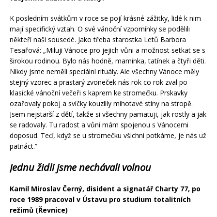
K posledním svátkům v roce se pojí krásné zážitky, lidé k nim
mají specifický vztah. O své vánoční vzpomínky se podělili
někteří naši sousedé. Jako třeba starostka Letů Barbora
Tesařová: „Miluji Vánoce pro jejich vůni a možnost setkat se s
širokou rodinou. Bylo nás hodně, maminka, tatínek a čtyři děti.
Nikdy jsme neměli speciální rituály. Ale všechny Vánoce měly
stejný vzorec a prastarý zvoneček nás rok co rok zval po
klasické vánoční večeři s kaprem ke stromečku. Prskavky
ozařovaly pokoj a svíčky kouzlily mihotavé stíny na stropě.
Jsem nejstarší z dětí, takže si všechny pamatuji, jak rostly a jak
se radovaly. Tu radost a vůni mám spojenou s Vánocemi
doposud. Teď, když se u stromečku všichni potkáme, je nás už
patnáct.“
Jednu židli jsme nechávali volnou
Kamil Miroslav Černý, disident a signatář Charty 77, po
roce 1989 pracoval v Ústavu pro studium totalitních
režimů (Řevnice)