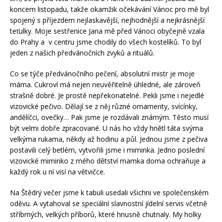
koncem listopadu, takže okamžik očekávání Vánoc pro mě byl
spojený s příjezdem nejlaskavější, nejhodnější a nejkrásnější
teťulky. Moje sestřenice Jana mě před Vánoci obyčejně vzala
do Prahy a v centru jsme chodily do všech kostelíků. To byl
jeden z našich předvánočních zvyků a rituálů.
Co se týče předvánočního pečení, absolutní mistr je moje
máma. Cukroví má nejen neuvěřitelně úhledné, ale zároveň
strašně dobré. Je prostě nepřekonatelné. Pekli jsme i nejedlé
vizovické pečivo. Dělají se z něj různé ornamenty, svícínky,
andělíčci, ovečky… Pak jsme je rozdávali známým. Těsto musí
být velmi dobře zpracované. U nás ho vždy hnětl táta svýma
velkýma rukama, někdy až hodinu a půl. Jednou jsme z pečiva
postavili celý betlém, vytvořili jsme i miminka. Jedno poslední
vizovické miminko z mého dětství mamka doma ochraňuje a
každý rok u ní visí na větvičce.
Na Štědrý večer jsme k tabuli usedali všichni ve společenském
oděvu. A vytahoval se speciální slavnostní jídelní servis včetně
stříbrných, velkých příborů, které hnusně chutnaly. My holky