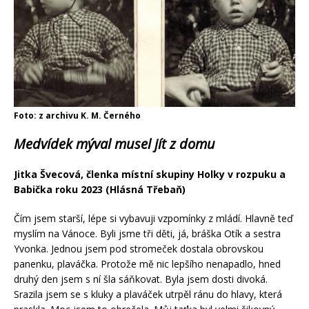
Foto: z archivu K. M. Černého
Medvídek mýval musel jít z domu
Jitka Švecová, členka místní skupiny Holky v rozpuku a
Babička roku 2023 (Hlásná Třebaň)
Čím jsem starší, lépe si vybavuji vzpomínky z mládí. Hlavně teď
myslím na Vánoce. Byli jsme tři děti, já, bráška Otík a sestra
Yvonka. Jednou jsem pod stromeček dostala obrovskou
panenku, plaváčka. Protože mě nic lepšího nenapadlo, hned
druhý den jsem s ní šla sáňkovat. Byla jsem dosti divoká.
Srazila jsem se s kluky a plaváček utrpěl ránu do hlavy, která