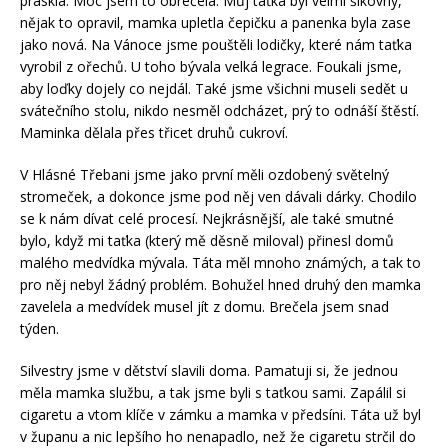
praskla. Moc jsem to obrečela. Můj taťka byl velmi šikovný,
nějak to opravil, mamka upletla čepičku a panenka byla zase
jako nová. Na Vánoce jsme pouštěli lodičky, které nám taťka
vyrobil z ořechů. U toho bývala velká legrace. Foukali jsme,
aby loďky dojely co nejdál. Také jsme všichni museli sedět u
svátečního stolu, nikdo nesměl odcházet, prý to odnáší štěstí.
Maminka dělala přes třicet druhů cukroví.
V Hlásné Třebani jsme jako první měli ozdobený světelný
stromeček, a dokonce jsme pod něj ven dávali dárky. Chodilo
se k nám dívat celé procesí. Nejkrásnější, ale také smutné
bylo, když mi taťka (který mě děsně miloval) přinesl domů
malého medvídka mývala. Táta měl mnoho známých, a tak to
pro něj nebyl žádný problém. Bohužel hned druhý den mamka
zavelela a medvídek musel jít z domu. Brečela jsem snad
týden.
Silvestry jsme v dětství slavili doma. Pamatuji si, že jednou
měla mamka službu, a tak jsme byli s taťkou sami. Zapálil si
cigaretu a vtom klíče v zámku a mamka v předsíni. Táta už byl
v županu a nic lepšího ho nenapadlo, než že cigaretu strčil do