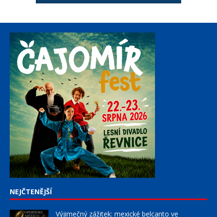
NEJČTENĚJŠÍ
Výjimečný zážitek: mexické belcanto ve