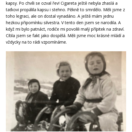
kapsy. Po chvíli se ozval řev! Cigareta ještě nebyla zhaslá a
taťkovi propálila kapsu i stehno. Pěkně to smrdělo. Měli jsme z
toho legraci, ale on dostal vynadáno. A ještě mám jednu
hezkou připomínku silvestra. V tento den jsem se narodila. A
když mi bylo patnáct, rodiče mi povolili malý přípitek na zdraví.
Cítila jsem se fakt jako dospělá. Měli jsme moc krásné mládí a
vždycky na to rádi vzpomínáme.