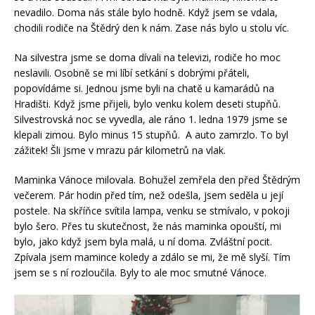
nevadilo. Doma nás stále bylo hodně. Když jsem se vdala,
chodili rodiče na Štědrý den k nám. Zase nás bylo u stolu víc.
Na silvestra jsme se doma dívali na televizi, rodiče ho moc
neslavili. Osobně se mi líbí setkání s dobrými přáteli,
popovídáme si. Jednou jsme byli na chatě u kamarádů na
Hradišti. Když jsme přijeli, bylo venku kolem deseti stupňů.
Silvestrovská noc se vyvedla, ale ráno 1. ledna 1979 jsme se
klepali zimou. Bylo minus 15 stupňů. A auto zamrzlo. To byl
zážitek! Šli jsme v mrazu pár kilometrů na vlak.
Maminka Vánoce milovala. Bohužel zemřela den před Štědrým
večerem. Pár hodin před tím, než odešla, jsem seděla u její
postele. Na skříňce svítila lampa, venku se stmívalo, v pokoji
bylo šero. Přes tu skutečnost, že nás maminka opouští, mi
bylo, jako když jsem byla malá, u ní doma. Zvláštní pocit.
Zpívala jsem mamince koledy a zdálo se mi, že mě slyší. Tím
jsem se s ní rozloučila. Byly to ale moc smutné Vánoce.