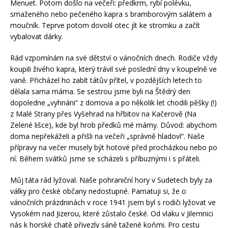
Menuet. Potom došlo na večeři: předkrm, rybí polévku,
smaženého nebo pečeného kapra s bramborovým salátem a
moučník. Teprve potom dovolil otec jít ke stromku a začít
vybalovat dárky.
Rád vzpomínám na své dětství o vánočních dnech. Rodiče vždy
koupili živého kapra, který trávil své poslední dny v koupelně ve
vaně. Přicházel ho zabít tátův přítel, v pozdějších letech to
dělala sama máma. Se sestrou jsme byli na Štědrý den
dopoledne „vyhnáni“ z domova a po několik let chodili pěšky (!)
z Malé Strany přes Vyšehrad na hřbitov na Kačerově (Na
Zelené lišce), kde byl hrob předků mé mámy. Důvod: abychom
doma nepřekáželi a přišli na večeři „správně hladoví“. Naše
přípravy na večer musely být hotové před procházkou nebo po
ní. Během svátků jsme se scházeli s příbuznými i s přáteli.
Můj táta rád lyžoval. Naše pohraniční hory v Sudetech byly za
války pro české občany nedostupné. Pamatuji si, že o
vánočních prázdninách v roce 1941 jsem byl s rodiči lyžovat ve
Vysokém nad Jizerou, které zůstalo české. Od vlaku v Jilemnici
nás k horské chatě přivezly sáně tažené koňmi. Pro cestu