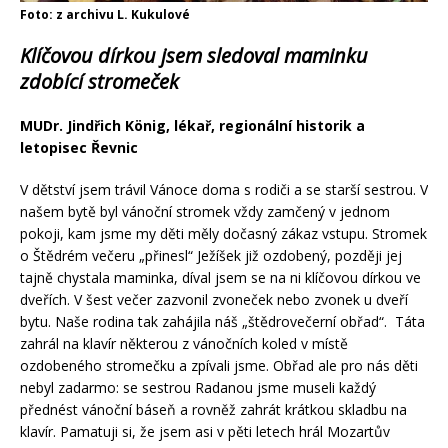
Foto: z archivu L. Kukulové
Klíčovou dírkou jsem sledoval maminku
zdobící stromeček
MUDr. Jindřich König,
lékař, regionální historik a
letopisec Řevnic
V dětství jsem trávil Vánoce doma s rodiči a se starší sestrou. V
našem bytě byl vánoční stromek vždy zamčený v jednom
pokoji, kam jsme my děti měly dočasný zákaz vstupu. Stromek
o Štědrém večeru „přinesl“ Ježíšek již ozdobený, později jej
tajně chystala maminka, díval jsem se na ni klíčovou dírkou ve
dveřích. V šest večer zazvonil zvoneček nebo zvonek u dveří
bytu. Naše rodina tak zahájila náš „štědrovečerní obřad“. Táta
zahrál na klavír některou z vánočních koled v místě
ozdobeného stromečku a zpívali jsme. Obřad ale pro nás děti
nebyl zadarmo: se sestrou Radanou jsme museli každý
přednést vánoční báseň a rovněž zahrát krátkou skladbu na
klavír. Pamatuji si, že jsem asi v pěti letech hrál Mozartův