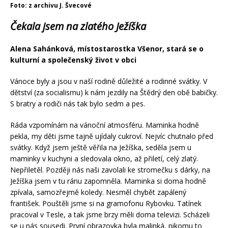
Foto: z archivu J. Švecové
Čekala jsem na zlatého Ježíška
Alena Sahánková, místostarostka Všenor, stará se o
kulturní a společenský život v obci
Vánoce byly a jsou v naší rodině důležité a rodinné svátky. V
dětství (za socialismu) k nám jezdily na Štědrý den obě babičky.
S bratry a rodiči nás tak bylo sedm a pes.
Ráda vzpomínám na vánoční atmosféru. Maminka hodně
pekla, my děti jsme tajně ujídaly cukroví. Nejvíc chutnalo před
svátky. Když jsem ještě věřila na Ježíška, seděla jsem u
maminky v kuchyni a sledovala okno, až přiletí, celý zlatý.
Nepřiletěl. Později nás naši zavolali ke stromečku s dárky, na
Ježíška jsem v tu ránu zapomněla. Maminka si doma hodně
zpívala, samozřejmě koledy. Nesměl chybět zapálený
františek. Pouštěli jsme si na gramofonu Rybovku. Tatínek
pracoval v Tesle, a tak jsme brzy měli doma televizi. Scházeli
se u nás sousedi. První obrazovka byla malinká, nikomu to