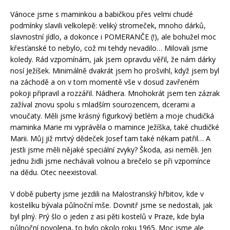
Vánoce jsme s maminkou a babičkou přes velmi chudé
podmínky slavili velkolepě: veliký stromeček, mnoho dárků,
slavnostní jídlo, a dokonce i POMERANČE (!), ale bohužel moc
křesťanské to nebylo, což mi tehdy nevadilo… Milovali jsme
koledy. Rád vzpomínám, jak jsem opravdu věřil, že nám dárky
nosí Ježíšek. Minimálně dvakrát jsem ho prošvihl, když jsem byl
na záchodě a on v tom momentě vše v dosud zavřeném
pokoji připravil a rozzářil. Nádhera. Mnohokrát jsem ten zázrak
zažíval znovu spolu s mladším sourozencem, dcerami a
vnoučaty. Měli jsme krásný figurkový betlém a moje chudičká
maminka Marie mi vyprávěla o mamince Ježíška, také chudičké
Marii. Můj již mrtvý dědeček Josef tam také někam patřil… A
jestli jsme měli nějaké speciální zvyky? Škoda, asi neměli. Jen
jednu židli jsme nechávali volnou a brečelo se při vzpomínce
na dědu. Otec neexistoval.
V době puberty jsme jezdili na Malostranský hřbitov, kde v
kostelíku bývala půlnoční mše. Dovnitř jsme se nedostali, jak
byl plný. Prý šlo o jeden z asi pěti kostelů v Praze, kde byla
půlnoční povolena, to bylo okolo roku 1965. Moc jsme ale