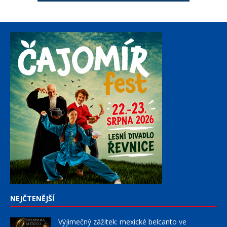
NEJČTENĚJŠÍ
Výjimečný zážitek: mexické belcanto ve