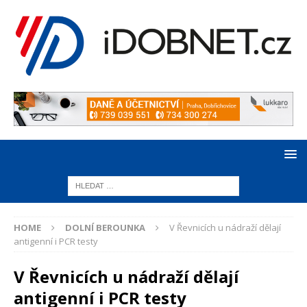
HOME
DOLNÍ BEROUNKA
V Řevnicích u nádraží dělají
antigenní i PCR testy
V Řevnicích u nádraží dělají
antigenní i PCR testy