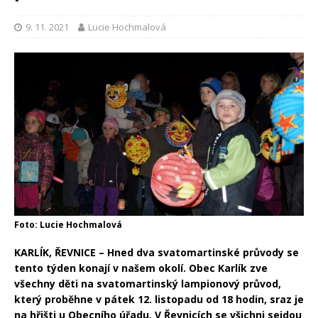
9. 11. 2021
Lucie Hochmalová
Foto: Lucie Hochmalová
KARLÍK, ŘEVNICE – Hned dva svatomartinské průvody se
tento týden konají v našem okolí. Obec Karlík zve
všechny děti na svatomartinský lampionový průvod,
který proběhne v pátek 12. listopadu od 18 hodin, sraz je
na hřišti u Obecního úřadu. V Řevnicích se všichni sejdou