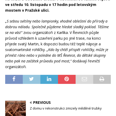
ve středu 10. listopadu v 17 hodin pod letovským
mostem v Pražské ulici.
„S sebou svítilny nebo lampionky, vhodné oblečení do přírody a
dobrou náladu. Společně půjdeme hledat sladký poklad. Těšíme
se na vás!“
zvou organizátoři z Karlíka. V Řevnicích půjde
průvod vzhledem k uzavření parku po jiné trase, na konci
přijede svatý Martin, k dispozici budou též teplé nápoje a
svatomartinské rohlíčky.
„Kdo by chtěl přispět rohlíčky, může je
přinést ráno nebo v poledne do MŠ Řevnice, do dětské skupiny
nebo pak na začátek průvodu pod most,“
dodávají řevničtí
organizátoři.
PREVIOUS
Z domu v rekonstrukci zmizely měděné trubky