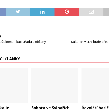
S
pšit komunikaci úřadu s občany
Kulturák v Litni bude přes
ÍCÍ ČLÁNKY
ka je
Sobota ve Svinařích
Řevničtí hasič