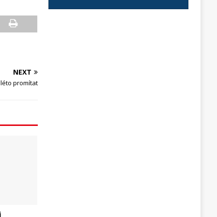
NEXT
 léto promítat
i