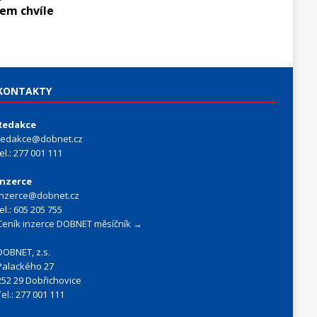
hem chvíle
KONTAKTY
Redakce
redakce@dobnet.cz
tel.: 277 001 111
Inzerce
inzerce@dobnet.cz
tel.: 605 205 755
Ceník inzerce DOBNET měsíčník →
DOBNET, z.s.
Palackého 27
252 29 Dobřichovice
Tel.: 277 001 111