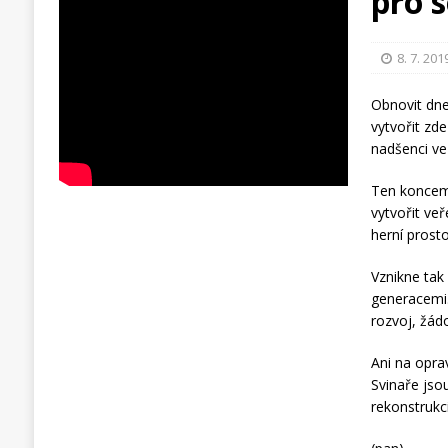
pro 
8. 7. 201
Obnovit dne
vytvořit zd
nadšenci ve
Ten koncem 
vytvořit ve
herní prosto
Vznikne tak
generacemi.
rozvoj, žád
Ani na opra
Svinaře jso
rekonstrukc