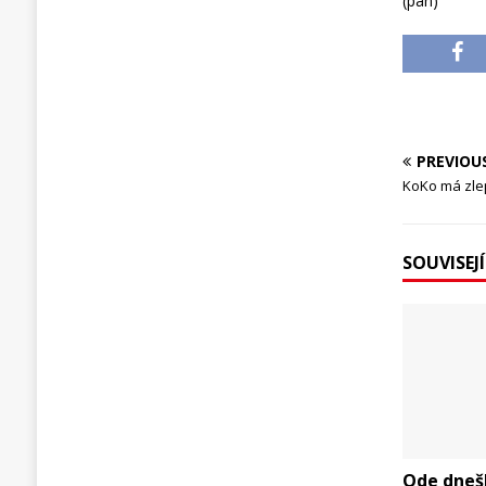
(pan)
PREVIOU
KoKo má zle
SOUVISEJ
Ode dneš