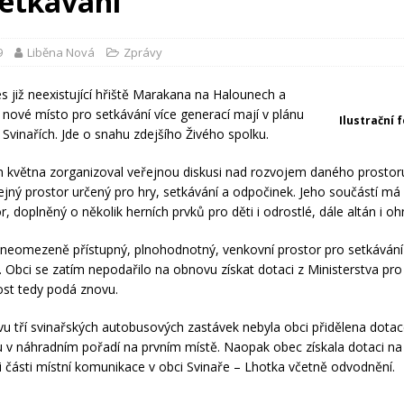
setkávání
9
Liběna Nová
Zprávy
s již neexistující hřiště Marakana na Halounech a
e nové místo pro setkávání více generací mají v plánu
Ilustrační 
 Svinařích. Jde o snahu zdejšího Živého spolku.
května zorganizoval veřejnou diskusi nad rozvojem daného prostoru
řejný prostor určený pro hry, setkávání a odpočinek. Jeho součástí má
r, doplněný o několik herních prvků pro děti i odrostlé, dále altán i oh
 neomezeně přístupný, plnohodnotný, venkovní prostor pro setkávání l
 Obci se zatím nepodařilo na obnovu získat dotaci z Ministerstva pro
ost tedy podá znovu.
vu tří svinařských autobusových zastávek nebyla obci přidělena dota
u v náhradním pořadí na prvním místě. Naopak obec získala dotaci na
i části místní komunikace v obci Svinaře – Lhotka včetně odvodnění.