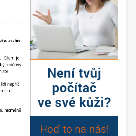
foto: archiv
. Cílem je
 být míčový
niště.
idí napříč
 místní
ce, nicméně