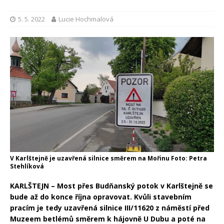
5. 5. 2022
Lucie Hochmalová
V Karlštejně je uzavřená silnice směrem na Mořinu Foto: Petra
Stehlíková
KARLŠTEJN – Most přes Budňanský potok v Karlštejně se
bude až do konce října opravovat. Kvůli stavebním
pracím je tedy uzavřená silnice
III/11620
z náměstí před
Muzeem betlémů směrem k hájovně U Dubu a poté na