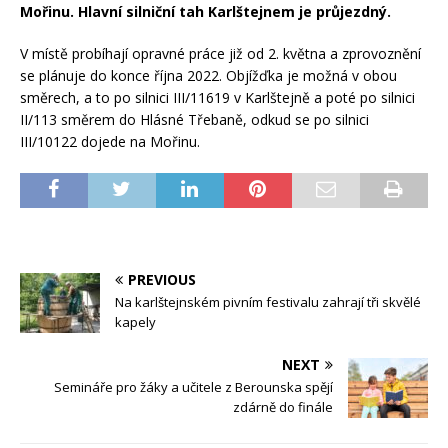
Mořinu. Hlavní silniční tah Karlštejnem je průjezdný.
V místě probíhají opravné práce již od 2. května a zprovoznění
se plánuje do konce října 2022. Objížďka je možná v obou
směrech, a to po silnici III/11619 v Karlštejně a poté po silnici
II/113 směrem do Hlásné Třebaně, odkud se po silnici
III/10122 dojede na Mořinu.
PREVIOUS
Na karlštejnském pivním festivalu zahrají tři skvělé
kapely
NEXT
Semináře pro žáky a učitele z Berounska spějí
zdárně do finále