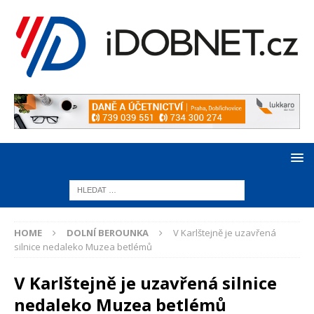
HOME
DOLNÍ BEROUNKA
V Karlštejně je uzavřená
silnice nedaleko Muzea betlémů
V Karlštejně je uzavřená silnice
nedaleko Muzea betlémů