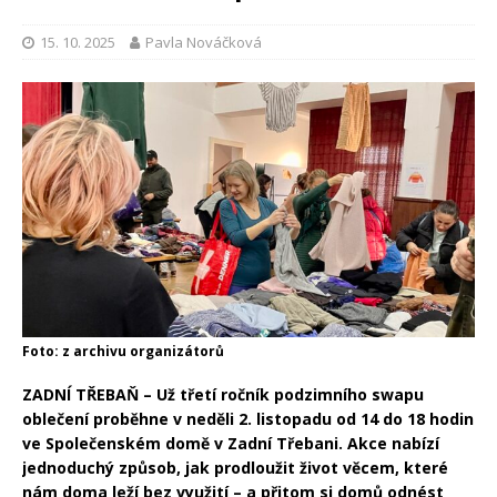
15. 10. 2025
Pavla Nováčková
Foto: z archivu organizátorů
ZADNÍ TŘEBAŇ – Už třetí ročník podzimního swapu
oblečení proběhne v neděli 2. listopadu od 14 do 18 hodin
ve Společenském domě v Zadní Třebani. Akce nabízí
jednoduchý způsob, jak prodloužit život věcem, které
nám doma leží bez využití – a přitom si domů odnést