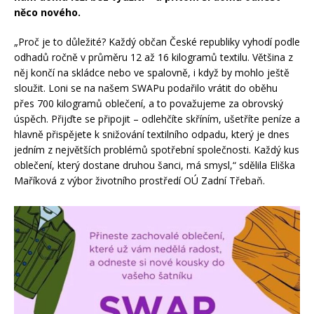
něco nového.
„Proč je to důležité? Každý občan České republiky vyhodí podle
odhadů ročně v průměru 12 až 16 kilogramů textilu. Většina z
něj končí na skládce nebo ve spalovně, i když by mohlo ještě
sloužit. Loni se na našem SWAPu podařilo vrátit do oběhu
přes 700 kilogramů oblečení, a to považujeme za obrovský
úspěch. Přijďte se připojit – odlehčíte skříním, ušetříte peníze a
hlavně přispějete k snižování textilního odpadu, který je dnes
jedním z největších problémů spotřební společnosti. Každý kus
oblečení, který dostane druhou šanci, má smysl,“ sdělila Eliška
Maříková z výbor životního prostředí OÚ Zadní Třebaň.