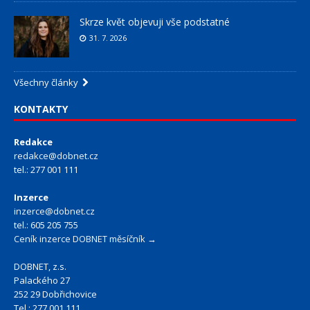
Skrze květ objevuji vše podstatné
31. 7. 2026
Všechny články
KONTAKTY
Redakce
redakce@dobnet.cz
tel.: 277 001 111
Inzerce
inzerce@dobnet.cz
tel.: 605 205 755
Ceník inzerce DOBNET měsíčník →
DOBNET, z.s.
Palackého 27
252 29 Dobřichovice
Tel.: 277 001 111