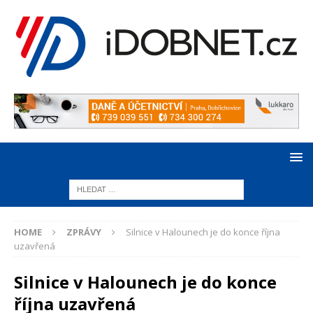
HOME
ZPRÁVY
Silnice v Halounech je do konce října
uzavřená
Silnice v Halounech je do konce
října uzavřená