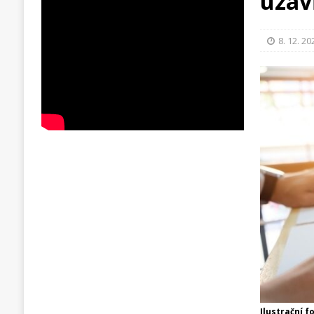
uzav
8. 12. 20
Ilustrační f