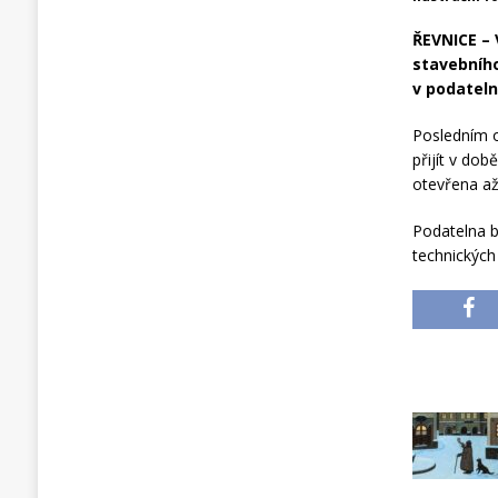
ŘEVNICE – 
stavebního
v podateln
Posledním o
přijít v do
otevřena až
Podatelna b
technických