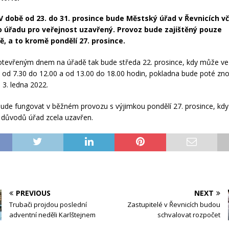
V době od 23. do 31. prosince bude Městský úřad v Řevnicích v
 úřadu pro veřejnost uzavřený. Provoz bude zajištěný pouze
ě, a to kromě pondělí 27. prosince.
tevřeným dnem na úřadě tak bude středa 22. prosince, kdy může ve
bě od 7.30 do 12.00 a od 13.00 do 18.00 hodin, pokladna bude poté zn
 3. ledna 2022.
ude fungovat v běžném provozu s výjimkou pondělí 27. prosince, kdy
 důvodů úřad zcela uzavřen.
PREVIOUS
NEXT
Trubači projdou poslední
Zastupitelé v Řevnicích budou
adventní neděli Karlštejnem
schvalovat rozpočet