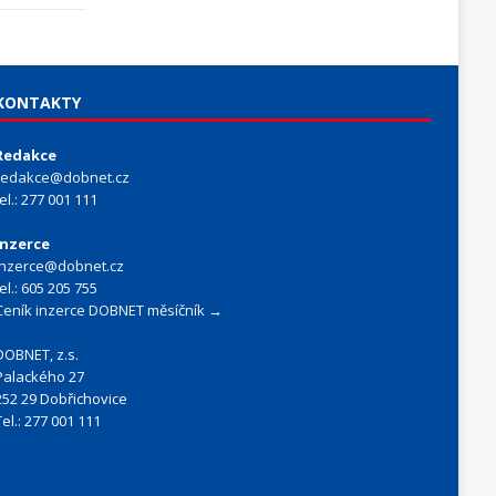
KONTAKTY
Redakce
redakce@dobnet.cz
tel.: 277 001 111
Inzerce
inzerce@dobnet.cz
tel.: 605 205 755
Ceník inzerce DOBNET měsíčník →
DOBNET, z.s.
Palackého 27
252 29 Dobřichovice
Tel.: 277 001 111