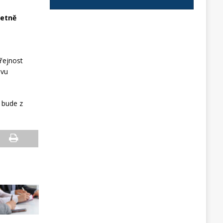
četně
řejnost
ovu
 bude z