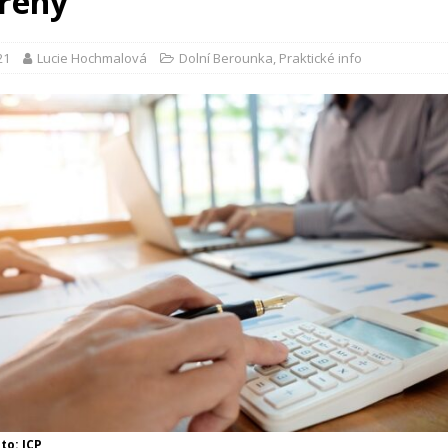
řený
21
Lucie Hochmalová
Dolní Berounka
,
Praktické info
oto: ICP