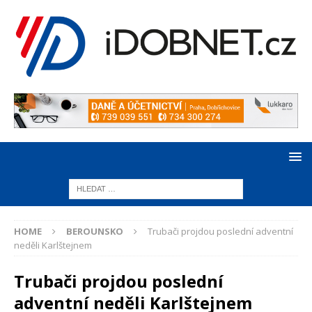
HOME
BEROUNSKO
Trubači projdou poslední adventní
neděli Karlštejnem
Trubači projdou poslední
adventní neděli Karlštejnem