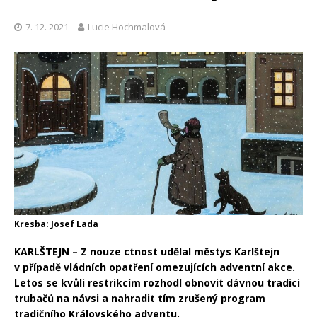
7. 12. 2021
Lucie Hochmalová
Kresba: Josef Lada
KARLŠTEJN – Z nouze ctnost udělal městys Karlštejn
v případě vládních opatření omezujících adventní akce.
Letos se kvůli restrikcím rozhodl obnovit dávnou tradici
trubačů na návsi a nahradit tím zrušený program
tradičního Královského adventu.