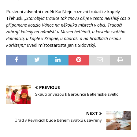
Poslední adventní neděli Karlštejn rozezní trubači z kapely
Třehusk.
„Starobylá tradice tak znovu ožije v tento nelehký čas a
připomene kouzlo Vánoc na několika místech v obci. Trubači
zahrají koledy na náměstí u Muzea betlémů, u kostela svatého
Palmácia, u kaple v Krupné, u nádraží a na hradbách hradu
Karlštejn,“
uvedl místostarosta Janis Sidovský.
PREVIOUS
Skauti přivezou k Berounce Betlémské světlo
NEXT
Úřad v Řevnicích bude během svátků uzavřený