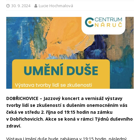
30. 9. 2024
Lucie Hochmalová
DOBŘICHOVICE – Jazzový koncert a vernisáž výstavy
tvorby lidí se zkušeností s dušením onemocněním vás
čeká ve středu 2. října od 19:15 hodin na zámku
v Dobřichovicích. Akce se koná v rámci Týdnů duševního
zdraví.
Výstava Umění duše bude zahájena v 19:15 hodin, následný