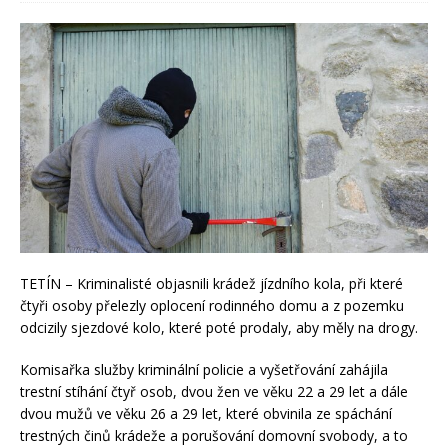
TETÍN – Kriminalisté objasnili krádež jízdního kola, při které
čtyři osoby přelezly oplocení rodinného domu a z pozemku
odcizily sjezdové kolo, které poté prodaly, aby měly na drogy.
Komisařka služby kriminální policie a vyšetřování zahájila
trestní stíhání čtyř osob, dvou žen ve věku 22 a 29 let a dále
dvou mužů ve věku 26 a 29 let, které obvinila ze spáchání
trestných činů krádeže a porušování domovní svobody, a to