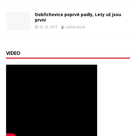
Dobřichovice poprvé padly, Lety už jsou
první
10. 10. 2017
Liběna Nová
VIDEO