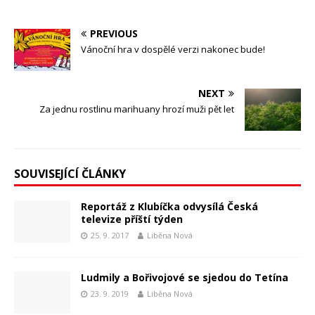
PREVIOUS
Vánoční hra v dospělé verzi nakonec bude!
NEXT
Za jednu rostlinu marihuany hrozí muži pět let
SOUVISEJÍCÍ ČLÁNKY
Reportáž z Klubíčka odvysílá Česká
televize příští týden
25. 9. 2017
Liběna Nová
Ludmily a Bořivojové se sjedou do Tetína
23. 9. 2019
Liběna Nová