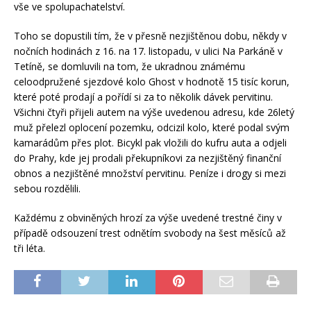
vše ve spolupachatelství.
Toho se dopustili tím, že v přesně nezjištěnou dobu, někdy v
nočních hodinách z 16. na 17. listopadu, v ulici Na Parkáně v
Tetíně, se domluvili na tom, že ukradnou známému
celoodpružené sjezdové kolo Ghost v hodnotě 15 tisíc korun,
které poté prodají a pořídí si za to několik dávek pervitinu.
Všichni čtyři přijeli autem na výše uvedenou adresu, kde 26letý
muž přelezl oplocení pozemku, odcizil kolo, které podal svým
kamarádům přes plot. Bicykl pak vložili do kufru auta a odjeli
do Prahy, kde jej prodali překupníkovi za nezjištěný finanční
obnos a nezjištěné množství pervitinu. Peníze i drogy si mezi
sebou rozdělili.
Každému z obviněných hrozí za výše uvedené trestné činy v
případě odsouzení trest odnětím svobody na šest měsíců až
tři léta.