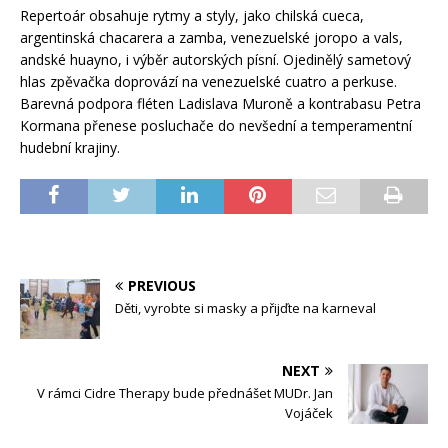
Repertoár obsahuje rytmy a styly, jako chilská cueca,
argentinská chacarera a zamba, venezuelské joropo a vals,
andské huayno, i výběr autorských písní. Ojedinělý sametový
hlas zpěvačka doprovází na venezuelské cuatro a perkuse.
Barevná podpora fléten Ladislava Muroně a kontrabasu Petra
Kormana přenese posluchače do nevšední a temperamentní
hudební krajiny.
PREVIOUS
Děti, vyrobte si masky a přijďte na karneval
NEXT
V rámci Cidre Therapy bude přednášet MUDr. Jan
Vojáček