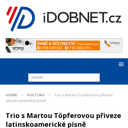
HOME
KULTURA
Trio s Martou Töpferovou přiveze
latinskoamerické písně
Trio s Martou Töpferovou přiveze
latinskoamerické písně