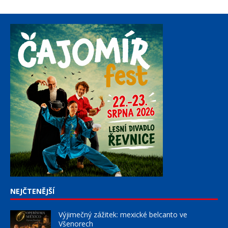
NEJČTENĚJŠÍ
Výjimečný zážitek: mexické belcanto ve
Všenorech