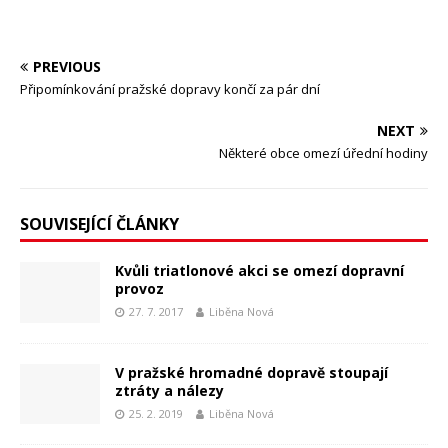
PREVIOUS
Připomínkování pražské dopravy končí za pár dní
NEXT
Některé obce omezí úřední hodiny
SOUVISEJÍCÍ ČLÁNKY
Kvůli triatlonové akci se omezí dopravní
provoz
27. 7. 2017
Liběna Nová
V pražské hromadné dopravě stoupají
ztráty a nálezy
25. 2. 2019
Liběna Nová