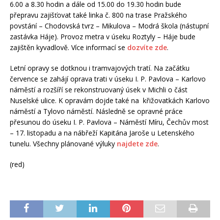
6.00 a 8.30 hodin a dále od 15.00 do 19.30 hodin bude
přepravu zajišťovat také linka č. 800 na trase Pražského
povstání – Chodovská tvrz – Mikulova – Modrá škola (nástupní
zastávka Háje). Provoz metra v úseku Roztyly – Háje bude
zajištěn kyvadlově. Více informací se
dozvíte zde
.
Letní opravy se dotknou i tramvajových tratí. Na začátku
července se zahájí oprava trati v úseku I. P. Pavlova – Karlovo
náměstí a rozšíří se rekonstruovaný úsek v Michli o část
Nuselské ulice. K opravám dojde také na křižovatkách Karlovo
náměstí a Tylovo náměstí. Následně se opravné práce
přesunou do úseku I. P. Pavlova – Náměstí Míru, Čechův most
– 17. listopadu a na nábřeží Kapitána Jaroše u Letenského
tunelu. Všechny plánované výluky
najdete zde
.
(red)