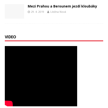
Mezi Prahou a Berounem jezdí kloubáky
29. 4. 2019
Liběna Nová
VIDEO