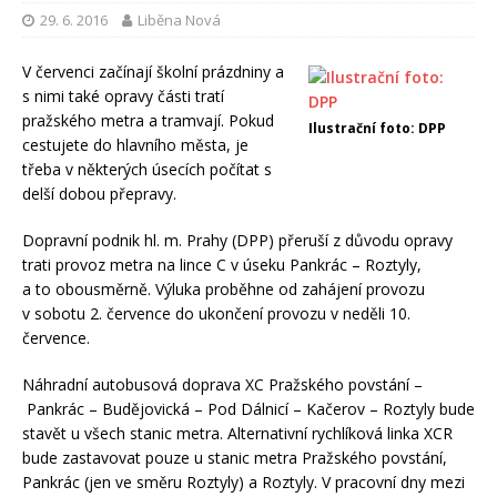
29. 6. 2016
Liběna Nová
V červenci začínají školní prázdniny a
s nimi také opravy části tratí
pražského metra a tramvají. Pokud
Ilustrační foto: DPP
cestujete do hlavního města, je
třeba v některých úsecích počítat s
delší dobou přepravy.
Dopravní podnik hl. m. Prahy (DPP) přeruší z důvodu opravy
trati provoz metra na lince C v úseku Pankrác – Roztyly,
a to obousměrně. Výluka proběhne od zahájení provozu
v sobotu 2. července do ukončení provozu v neděli 10.
července.
Náhradní autobusová doprava XC Pražského povstání –
Pankrác – Budějovická – Pod Dálnicí – Kačerov – Roztyly bude
stavět u všech stanic metra. Alternativní rychlíková linka XCR
bude zastavovat pouze u stanic metra Pražského povstání,
Pankrác (jen ve směru Roztyly) a Roztyly. V pracovní dny mezi