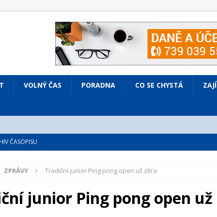
T
VOLNÝ ČAS
PORADNA
CO SE CHYSTÁ
ZAJ
IV ČASOPISU
é
ZAJÍMAVÍ LIDÉ
ZPRÁVY
Tradiční junior Ping pong open už zítra
VOLNÝ ČAS
bsazená Prodaná nevěsta
KULTURA
ční junior Ping pong open už 
nto ve Všenorech
KULTURA