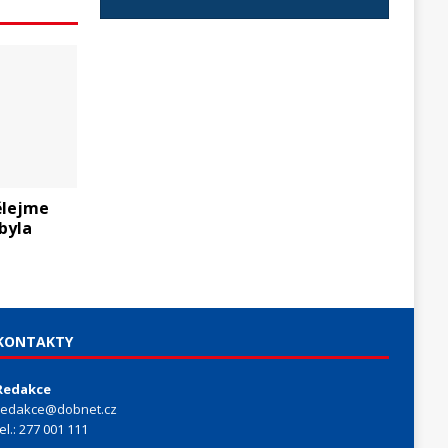
ělejme
byla
KONTAKTY
Redakce
redakce@dobnet.cz
tel.: 277 001 111