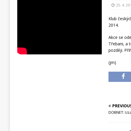
25. 4. 20
Klub českýc
2014.
Akce se ode
Třebani, a 
později. Při
(jm)
PREVIOU
DOBNET: Uza