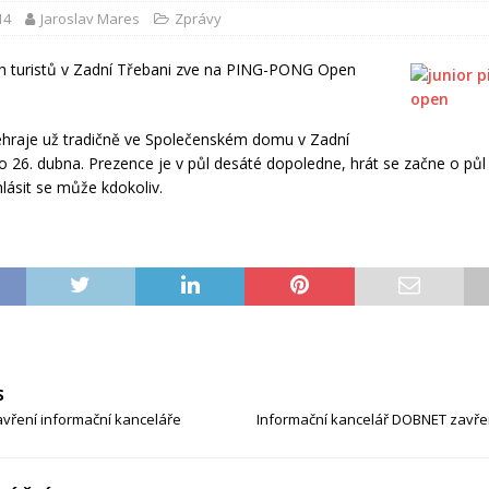
14
Jaroslav Mares
Zprávy
h turistů v Zadní Třebani zve na PING-PONG Open
hraje už tradičně ve Společenském domu v Zadní
to 26. dubna. Prezence je v půl desáté dopoledne, hrát se začne o půl
hlásit se může kdokoliv.
S
vření informační kanceláře
Informační kancelář DOBNET zavřen