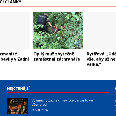
ÍCÍ ČLÁNKY
ozmanité
Opilý muž zbytečně
Rytířová: „Ud
bavily v Zadní
zaměstnal záchranáře
vše, aby už ne
válka.“
NEJČTENĚJŠÍ
Výjimečný zážitek: mexické belcanto ve
Všenorech
5. 8. 2026