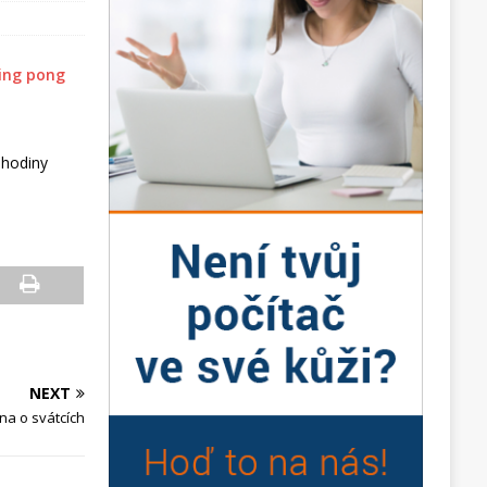
 hodiny
NEXT
a o svátcích