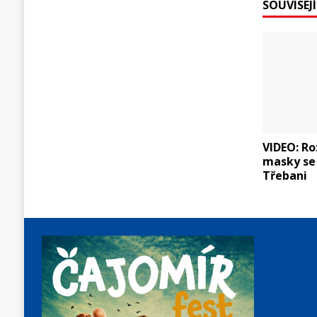
SOUVISEJ
VIDEO: R
masky se 
Třebani