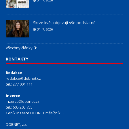
31. 7. 2026
Skrze květ objevuji vše podstatné
31. 7. 2026
Všechny články
KONTAKTY
Redakce
redakce@dobnet.cz
tel.: 277 001 111
Inzerce
inzerce@dobnet.cz
tel.: 605 205 755
Ceník inzerce DOBNET měsíčník →
DOBNET, z.s.