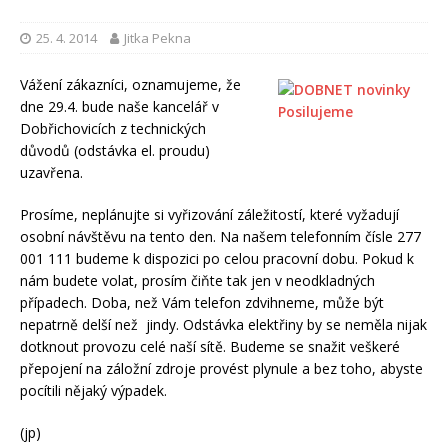
25. 4. 2014
Jitka Pekna
Vážení zákazníci, oznamujeme, že
dne 29.4. bude naše kancelář v
Dobřichovicích z technických
důvodů (odstávka el. proudu)
uzavřena.
Prosíme, neplánujte si vyřizování záležitostí, které vyžadují
osobní návštěvu na tento den. Na našem telefonním čísle 277
001 111 budeme k dispozici po celou pracovní dobu. Pokud k
nám budete volat, prosím čiňte tak jen v neodkladných
případech. Doba, než Vám telefon zdvihneme, může být
nepatrně delší než jindy. Odstávka elektřiny by se neměla nijak
dotknout provozu celé naší sítě. Budeme se snažit veškeré
přepojení na záložní zdroje provést plynule a bez toho, abyste
pocítili nějaký výpadek.
(jp)