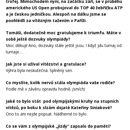
trofej. Mimochodem nyní, na začátku září, se v průběhu
amerického US Open probojoval do TOP 40 žebříčku ATP
a je českou jedničkou. Alespoň na dálku jsme se
poohlédli za vítězným tažením v Paříži.
Tomáši, dodatečně moc gratulujeme k triumfu. Máte v
sobě ještě dozvuky olympiády?
Moc děkuji! Ano, dozvuky stále ještě jsou. I když jdu turnaj od
turnaje…
Jak jste si užíval vítězství a gratulace?
Výhra byla neskutečná. Splněný sen.
Co myslíte, kolik nervů stála olympiáda vaše rodiče?
Podle mě v závěru opravdu hodně.
(smích)
Jaké to bylo stát pod olympijskými kruhy na stupních
vítězů, po boku k slzám dojaté Kateřiny Siniakové?
Ono to ani nejde popsat. Nádherné to bylo.
Co se vám z olympijské „jízdy“ zapsalo do paměti?