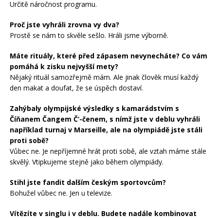
Určitě náročnost programu.
Proč jste vyhráli zrovna vy dva?
Prostě se nám to skvěle sešlo. Hráli jsme výborně.
Máte rituály, které před zápasem nevynecháte? Co vám
pomáhá k zisku nejvyšší mety?
Nějaký rituál samozřejmě mám. Ale jinak člověk musí každý
den makat a doufat, že se úspěch dostaví.
Zahýbaly olympijské výsledky s kamarádstvím s
Číňanem Čangem Č‘-čenem, s nímž jste v deblu vyhráli
například turnaj v Marseille, ale na olympiádě jste stáli
proti sobě?
Vůbec ne. Je nepříjemné hrát proti sobě, ale vztah máme stále
skvělý. Vtipkujeme stejně jako během olympiády.
Stihl jste fandit dalším českým sportovcům?
Bohužel vůbec ne. Jen u televize.
Vítězíte v singlu i v deblu. Budete nadále kombinovat