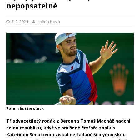
nepopsatelné
6. 9. 2024
Liběna Nová
Foto: shutterstock
Třiadvacetiletý rodák z Berouna Tomáš Macháč nadchl
celou republiku, když ve smíšené čtyřhře spolu s
Kateřinou Siniakovou získal nejžádanější olympijskou