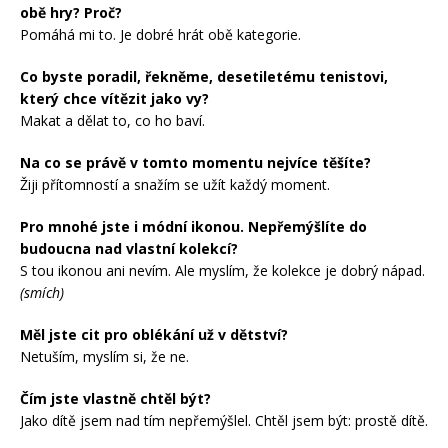
obě hry? Proč?
Pomáhá mi to. Je dobré hrát obě kategorie.
Co byste poradil, řekněme, desetiletému tenistovi,
který chce vítězit jako vy?
Makat a dělat to, co ho baví.
Na co se právě v tomto momentu nejvíce těšíte?
Žiji přítomností a snažím se užít každý moment.
Pro mnohé jste i módní ikonou. Nepřemýšlíte do
budoucna nad vlastní kolekcí?
S tou ikonou ani nevím. Ale myslím, že kolekce je dobrý nápad.
(smích)
Měl jste cit pro oblékání už v dětství?
Netuším, myslím si, že ne.
Čím jste vlastně chtěl být?
Jako dítě jsem nad tím nepřemýšlel. Chtěl jsem být: prostě dítě.