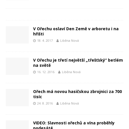
V Ořechu oslaví Den Země v arboretu i na
hřišti
18. 4. 2017
Liběna Nová
V Ořechu je třetí největší „třešťský“ betlém
na světě
16. 12. 2016
Liběna Nová
Ořech má novou hasičskou zbrojnici za 700
tisíc
24. 8. 2016
Liběna Nová
VIDEO: Slavnosti ořechů a vína proběhly
podesáté