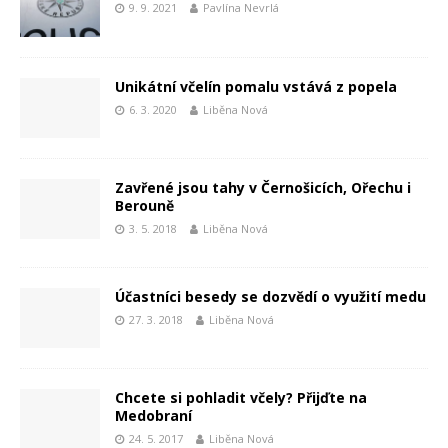
9. 9. 2021
Pavlína Nevrlá
Unikátní včelín pomalu vstává z popela
6. 3. 2020
Liběna Nová
Zavřené jsou tahy v Černošicích, Ořechu i
Berouně
3. 5. 2018
Liběna Nová
Účastníci besedy se dozvědí o využití medu
27. 3. 2018
Liběna Nová
Chcete si pohladit včely? Přijďte na
Medobraní
24. 5. 2017
Liběna Nová