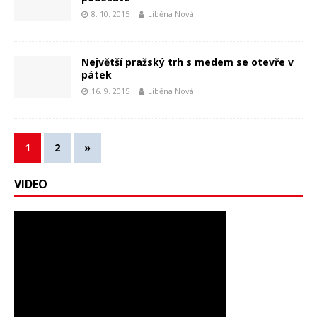
8. 10. 2015
Liběna Nová
Největší pražský trh s medem se otevře v
pátek
16. 9. 2015
Liběna Nová
1
2
»
VIDEO