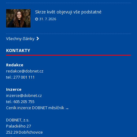
Skrze květ objevuji vše podstatné
31. 7. 2026
Všechny články
KONTAKTY
Redakce
redakce@dobnet.cz
tel.: 277 001 111
Inzerce
inzerce@dobnet.cz
tel.: 605 205 755
Ceník inzerce DOBNET měsíčník →
DOBNET, z.s.
Palackého 27
252 29 Dobřichovice