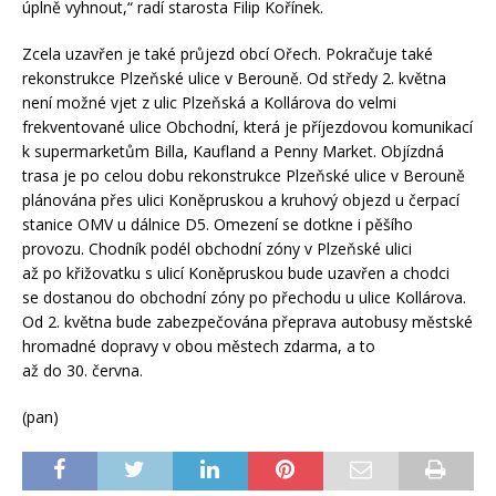
úplně vyhnout,“ radí starosta Filip Kořínek.
Zcela uzavřen je také průjezd obcí Ořech. Pokračuje také
rekonstrukce Plzeňské ulice v Berouně. Od středy 2. května
není možné vjet z ulic Plzeňská a Kollárova do velmi
frekventované ulice Obchodní, která je příjezdovou komunikací
k supermarketům Billa, Kaufland a Penny Market. Objízdná
trasa je po celou dobu rekonstrukce Plzeňské ulice v Berouně
plánována přes ulici Koněpruskou a kruhový objezd u čerpací
stanice OMV u dálnice D5. Omezení se dotkne i pěšího
provozu. Chodník podél obchodní zóny v Plzeňské ulici
až po křižovatku s ulicí Koněpruskou bude uzavřen a chodci
se dostanou do obchodní zóny po přechodu u ulice Kollárova.
Od 2. května bude zabezpečována přeprava autobusy městské
hromadné dopravy v obou městech zdarma, a to
až do 30. června.
(pan)