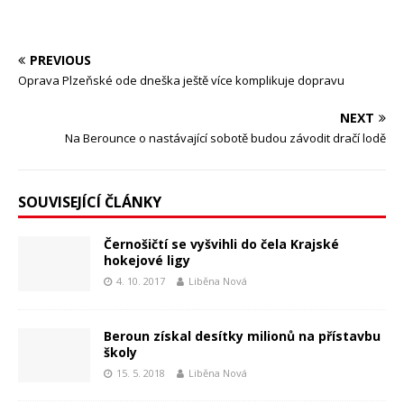
PREVIOUS
Oprava Plzeňské ode dneška ještě více komplikuje dopravu
NEXT
Na Berounce o nastávající sobotě budou závodit dračí lodě
SOUVISEJÍCÍ ČLÁNKY
Černošičtí se vyšvihli do čela Krajské
hokejové ligy
4. 10. 2017
Liběna Nová
Beroun získal desítky milionů na přístavbu
školy
15. 5. 2018
Liběna Nová