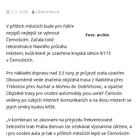
3. 5. 2018
Liběna Nová
V příštích měsících bude pro řidiče
nejspíš nejlepší se vyhnout
Foto: archiv
Černošicím. Začala totiž
rekonstrukce hlavního průtahu
městem, kvůli které je uzavřena krajská silnice ll/115
v Černošicích.
Pro nákladní dopravu nad 3,5 tuny je průjezd zcela uzavřen.
Obousměrně vede značená objízdná trasa z Radotína přes
Třebotov přes Kuchař a Mořinu do Dobřichovic, a opačně.
Objízdné trasy pro osobní automobily jsou uvnitř Černošic
vedeny po úzkých místních komunikacích a na dvou místech se
jejich směry budou křížit.
„V kombinaci se závorami na přejezdu frekventované
železniční trati Praha-Beroun lze očekávat významná zdržení, a
i pro osobní auta je tak v příštích měsících lepší se Černošicím