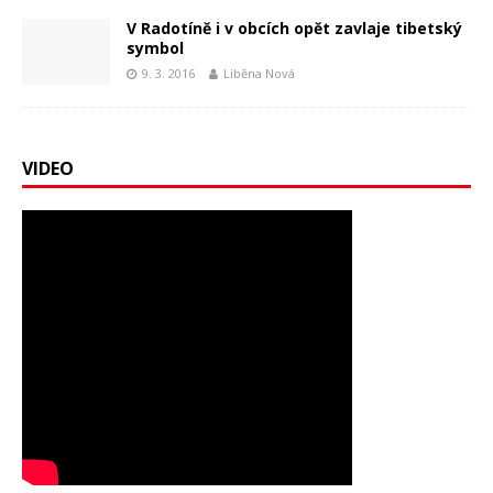
V Radotíně i v obcích opět zavlaje tibetský
symbol
9. 3. 2016
Liběna Nová
VIDEO