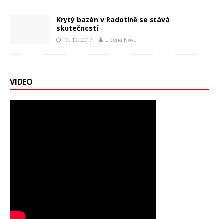
Krytý bazén v Radotíně se stává
skutečností
19. 10. 2017
Liběna Nová
VIDEO