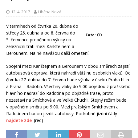
12. 4. 2017
Liběna Nová
V termínech od čtvrtka 20. dubna do
středy 26. dubna a od 8. června do
Foto: ČD
5. července proběhnou výluky na
železniční trati mezi Karlštejnem a
Berounem. Na ně navážou další omezení.
Spojení mezi Karlštejnem a Berounem v obou směrech zajistí
autobusová doprava, která nahradí většinu osobních vlaků. Od
čtvrtka 27. dubna do 7. června bude výluka v úseku Praha hl. n.
a Praha – Radotín. Všechny vlaky do 9:00 pojedou z pražského
hlavního nádraží do Radotína po objízdné trase, proto
nezastaví na Smíchově a ve Velké Chuchli. Stejný režim bude
v opačném směru po 9:00. Mezi pražským Smíchovem a
Radotínem budou jezdit autobusy. Podrobné jízdní řády
najdete zde
. (red)