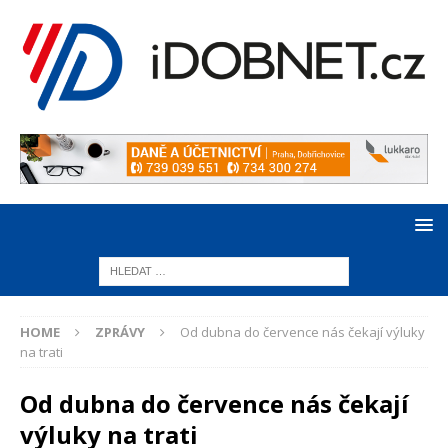
HOME
ZPRÁVY
Od dubna do července nás čekají výluky
na trati
Od dubna do července nás čekají
výluky na trati