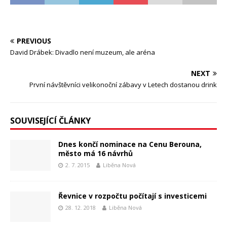
PREVIOUS
David Drábek: Divadlo není muzeum, ale aréna
NEXT
První návštěvníci velikonoční zábavy v Letech dostanou drink
SOUVISEJÍCÍ ČLÁNKY
Dnes končí nominace na Cenu Berouna,
město má 16 návrhů
2. 7. 2015
Liběna Nová
Řevnice v rozpočtu počítají s investicemi
28. 12. 2018
Liběna Nová