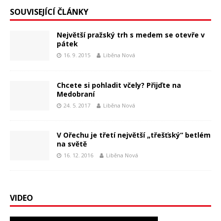
SOUVISEJÍCÍ ČLÁNKY
Největší pražský trh s medem se otevře v
pátek
16. 9. 2015
Liběna Nová
Chcete si pohladit včely? Přijďte na
Medobraní
24. 5. 2017
Liběna Nová
V Ořechu je třetí největší „třešťský“ betlém
na světě
16. 12. 2016
Liběna Nová
VIDEO