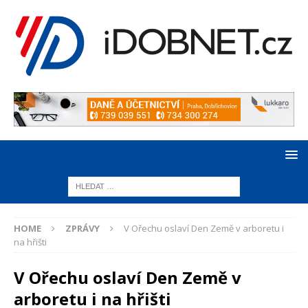
HOME
ZPRÁVY
V Ořechu oslaví Den Země v arboretu i
na hřišti
V Ořechu oslaví Den Země v
arboretu i na hřišti