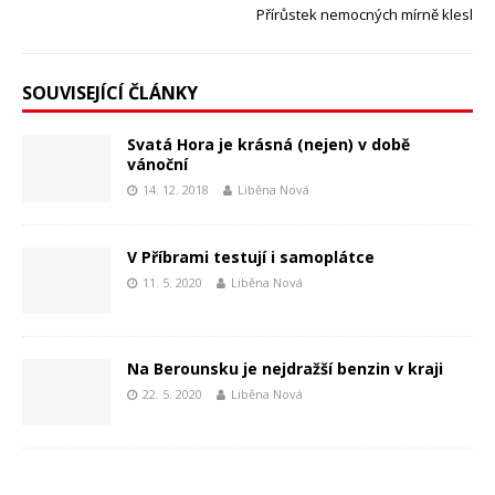
Přírůstek nemocných mírně klesl
SOUVISEJÍCÍ ČLÁNKY
Svatá Hora je krásná (nejen) v době
vánoční
14. 12. 2018
Liběna Nová
V Příbrami testují i samoplátce
11. 5. 2020
Liběna Nová
Na Berounsku je nejdražší benzin v kraji
22. 5. 2020
Liběna Nová