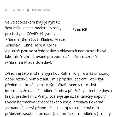
6. 4. 2020
Liběna Nová
Ve Středočeském kraji je nyní už
šest míst, kde se odebírají vzorky
Foto: ICP
pro testy na COVID-19. Jsou v
Příbrami, Benešově, Kladně, Mladé
Boleslavi, Kutné Hoře a Kolíně.
Aktuálně jsou ve středočeských oblastních nemocnicích dvě
laboratoře akreditované pro zpracování těchto vzorků
(Příbram a Mladá Boleslav).
„Všechna tato místa, s výjimkou Kutné Hory, rovněž umožňují
odběr vzorků přímo z aut, jimiž přijedou pacienti, kteří byli
předtím indikováni praktickými lékaři. Mám v tuto chvíli
informaci, že na naše odběrná místa přijíždějí pacienti i z jiných
krajů, především z Prahy, což zvyšuje už tak značný nápor,“
uvedla hejtmanka Středočeského kraje Jaroslava Pokorná
Jermanová, která připomněla, že kraj tato odběrná místa
průběžně zásobuje ochrannými pomůckami i odběrovými sety.