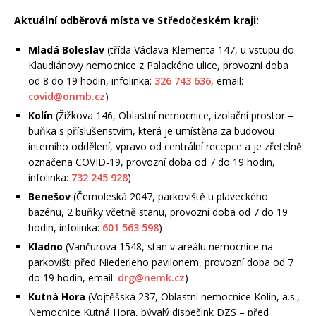
Aktuální odběrová místa ve Středočeském kraji:
Mladá Boleslav
(třída Václava Klementa 147, u vstupu do
Klaudiánovy nemocnice z Palackého ulice, provozní doba
od 8 do 19 hodin, infolinka:
326 743 636
, email:
covid@onmb.cz
)
Kolín
(Žižkova 146, Oblastní nemocnice, izolační prostor –
buňka s příslušenstvím, která je umístěna za budovou
interního oddělení, vpravo od centrální recepce a je zřetelně
označena COVID-19, provozní doba od 7 do 19 hodin,
infolinka:
732 245 928
)
Benešov
(Černoleská 2047, parkoviště u plaveckého
bazénu, 2 buňky včetně stanu, provozní doba od 7 do 19
hodin, infolinka:
601 563 598
)
Kladno
(Vančurova 1548, stan v areálu nemocnice na
parkovišti před Niederleho pavilonem, provozní doba od 7
do 19 hodin, email:
drg@nemk.cz
)
Kutná Hora
(Vojtěšská 237, Oblastní nemocnice Kolín, a.s.,
Nemocnice Kutná Hora, bývalý dispečink DZS – před