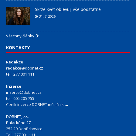
Skrze květ objevuji vše podstatné
31. 7. 2026
Všechny články
KONTAKTY
Redakce
redakce@dobnet.cz
tel.: 277 001 111
Inzerce
inzerce@dobnet.cz
tel.: 605 205 755
Ceník inzerce DOBNET měsíčník →
DOBNET, z.s.
Palackého 27
252 29 Dobřichovice
Tel.: 277 001 111