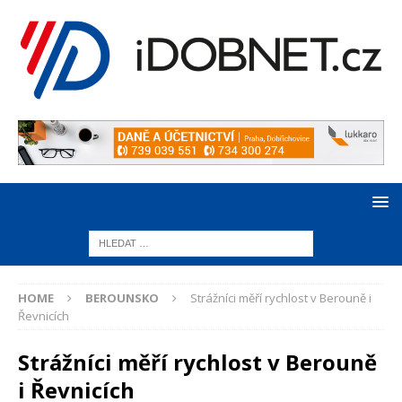
HOME
BEROUNSKO
Strážníci měří rychlost v Berouně i
Řevnicích
Strážníci měří rychlost v Berouně
i Řevnicích