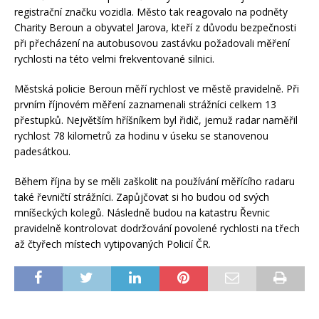
registrační značku vozidla. Město tak reagovalo na podněty
Charity Beroun a obyvatel Jarova, kteří z důvodu bezpečnosti
při přecházení na autobusovou zastávku požadovali měření
rychlosti na této velmi frekventované silnici.
Městská policie Beroun měří rychlost ve městě pravidelně. Při
prvním říjnovém měření zaznamenali strážníci celkem 13
přestupků. Největším hříšníkem byl řidič, jemuž radar naměřil
rychlost 78 kilometrů za hodinu v úseku se stanovenou
padesátkou.
Během října by se měli zaškolit na používání měřícího radaru
také řevničtí strážníci. Zapůjčovat si ho budou od svých
mníšeckých kolegů. Následně budou na katastru Řevnic
pravidelně kontrolovat dodržování povolené rychlosti na třech
až čtyřech místech vytipovaných Policií ČR.