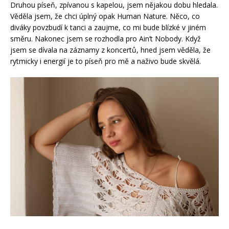
Druhou píseň, zpívanou s kapelou, jsem nějakou dobu hledala.
Věděla jsem, že chci úplný opak Human Nature. Něco, co
diváky povzbudí k tanci a zaujme, co mi bude blízké v jiném
směru. Nakonec jsem se rozhodla pro Ain’t Nobody. Když
jsem se dívala na záznamy z koncertů, hned jsem věděla, že
rytmicky i energií je to píseň pro mě a naživo bude skvělá.