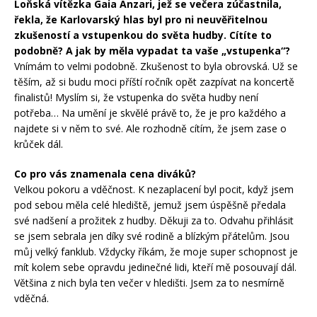
Loňská vítězka Gaia Anzari, jež se večera zúčastnila,
řekla, že Karlovarský hlas byl pro ni neuvěřitelnou
zkušeností a vstupenkou do světa hudby. Cítíte to
podobně? A jak by měla vypadat ta vaše „vstupenka“?
Vnímám to velmi podobně. Zkušenost to byla obrovská. Už se
těším, až si budu moci příští ročník opět zazpívat na koncertě
finalistů! Myslím si, že vstupenka do světa hudby není
potřeba… Na umění je skvělé právě to, že je pro každého a
najdete si v něm to své. Ale rozhodně cítím, že jsem zase o
krůček dál.
Co pro vás znamenala cena diváků?
Velkou pokoru a vděčnost. K nezaplacení byl pocit, když jsem
pod sebou měla celé hlediště, jemuž jsem úspěšně předala
své nadšení a prožitek z hudby. Děkuji za to. Odvahu přihlásit
se jsem sebrala jen díky své rodině a blízkým přátelům. Jsou
můj velký fanklub. Vždycky říkám, že moje super schopnost je
mít kolem sebe opravdu jedinečné lidi, kteří mě posouvají dál.
Většina z nich byla ten večer v hledišti. Jsem za to nesmírně
vděčná.