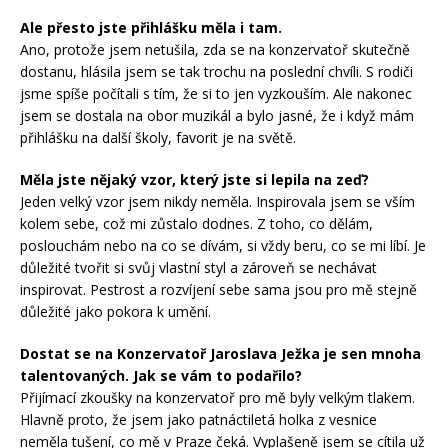
Ale přesto jste přihlášku měla i tam.
Ano, protože jsem netušila, zda se na konzervatoř skutečně
dostanu, hlásila jsem se tak trochu na poslední chvíli. S rodiči
jsme spíše počítali s tím, že si to jen vyzkouším. Ale nakonec
jsem se dostala na obor muzikál a bylo jasné, že i když mám
přihlášku na další školy, favorit je na světě.
Měla jste nějaký vzor, který jste si lepila na zeď?
Jeden velký vzor jsem nikdy neměla. Inspirovala jsem se vším
kolem sebe, což mi zůstalo dodnes. Z toho, co dělám,
poslouchám nebo na co se dívám, si vždy beru, co se mi líbí. Je
důležité tvořit si svůj vlastní styl a zároveň se nechávat
inspirovat. Pestrost a rozvíjení sebe sama jsou pro mě stejně
důležité jako pokora k umění.
Dostat se na Konzervatoř Jaroslava Ježka je sen mnoha
talentovaných. Jak se vám to podařilo?
Přijímací zkoušky na konzervatoř pro mě byly velkým tlakem.
Hlavně proto, že jsem jako patnáctiletá holka z vesnice
neměla tušení, co mě v Praze čeká. Vyplašeně jsem se cítila už