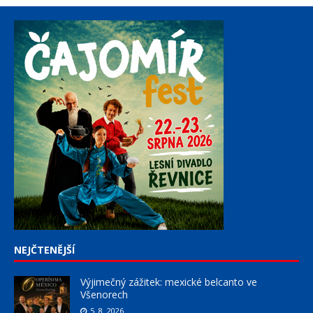
NEJČTENĚJŠÍ
Výjimečný zážitek: mexické belcanto ve
Všenorech
5. 8. 2026