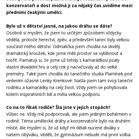
konzervatoři a dost možná ji za nějaký čas uvidíme mezi
předními českými umělci.
Bylo už v dětství jasné, na jakou dráhu se dáte?
Osobně si myslím, že jsem to určitým způsobem vždycky
věděla, protože herectví, zpěv, a především tanec byly velkou
součástí mého dětství. Odmalička jsem chodila na skvělý
dramatický kroužek, kde jsme měli prostor se vyblbnout a
tvořit. Pamatuji si, že jsme už tehdy s kamarádkou psaly
vlastní divadelní hru a celý rok ji nacvičovaly až do velké
premiéry. Také jsem chodila do tanečního studia Plamínek pod
vedením úžasné Lenky Krenkové. Našla jsem tam svoji taneční
rodinku a kamarádky na celý život. Vždy jsem se pohybovala
kolem inspirativních lidí a měla velkou podporu.
Co na to říkali rodiče? Šla jste v jejich stopách?
Vůbec ne. Vždy mě podporovali, ale jsem jediným bohémem v
rodině. Téma umělecké dráhy a konzervatoře bylo na druhém
místě. Ale myslím si, že už když mi dělali nucené diváky v
našem obýváku, věděli, že gymnázium nebude má první volba.