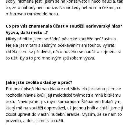
školy, nicméně jestli jsem se na konzervatoři něco naučila, tak
to, že o náhody není nouze. Na nic tedy netlačím a čekám, co
mě zrovna cvrnkne do nosu.
Co pro vás znamenala účast v soutěži Karlovarský hlas?
Výzvu, další metu…?
Nikdy předtím jsem se žádné pěvecké soutěže neúčastnila.
Nejela jsem tam s žádným očekáváním ani touhou vyhrát,
chtěla jsem se předvést, něco nového se naučit a zejména si
to užít. Byla to pro mne svým způsobem výzva.
Jaké jste zvolila skladby a proč?
Pro první píseň Human Nature od Michaela Jacksona jsem se
rozhodla hlavně kvůli její melodické tvárnosti a mně blízkému
textu. Navíc jsme ji s mým kamarádem Štěpánem Kolačným,
který mě na soutěži doprovázel, už jednou hráli a chtěli jsme ji
zkusit upravit do vlastní hudební aranže. Myslím, že se nám to
povedlo, a dost jsme si to užili.