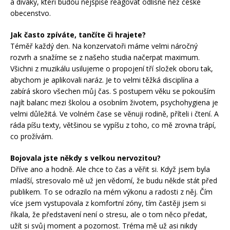
a diváky, kteří budou nejspíše reagovat odlišně než české
obecenstvo.
Jak často zpíváte, tančíte či hrajete?
Téměř každý den. Na konzervatoři máme velmi náročný
rozvrh a snažíme se z našeho studia načerpat maximum.
Všichni z muzikálu usilujeme o propojení tří složek oboru tak,
abychom je aplikovali naráz. Je to velmi těžká disciplína a
zabírá skoro všechen můj čas. S postupem věku se pokouším
najít balanc mezi školou a osobním životem, psychohygiena je
velmi důležitá. Ve volném čase se věnuji rodině, příteli i čtení. A
ráda píšu texty, většinou se vypíšu z toho, co mě zrovna trápí,
co prožívám.
Bojovala jste někdy s velkou nervozitou?
Dříve ano a hodně. Ale chce to čas a věřit si. Když jsem byla
mladší, stresovalo mě už jen vědomí, že budu někde stát před
publikem. To se odrazilo na mém výkonu a radosti z něj. Čím
více jsem vystupovala z komfortní zóny, tím častěji jsem si
říkala, že představení není o stresu, ale o tom něco předat,
užít si svůj moment a pozornost. Tréma mě už asi nikdy