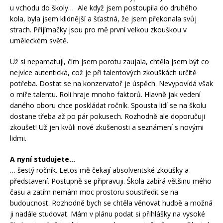
u vchodu do školy… Ale když jsem postoupila do druhého
kola, byla jsem klidnější a šťastná, že jsem překonala svůj
strach. Přijímačky jsou pro mě první velkou zkouškou v
uměleckém světě.
Už si nepamatuji, čím jsem porotu zaujala, chtěla jsem být co
nejvíce autentická, což je při talentových zkouškách určitě
potřeba. Dostat se na konzervatoř je úspěch. Nevypovídá však
o míře talentu. Roli hraje mnoho faktorů. Hlavně jak vedení
daného oboru chce poskládat ročník. Spousta lidí se na školu
dostane třeba až po pár pokusech. Rozhodně ale doporučuji
zkoušet! Už jen kvůli nové zkušenosti a seznámení s novými
lidmi.
A nyní studujete…
… šestý ročník. Letos mě čekají absolventské zkoušky a
představení. Postupně se připravuji. Škola zabírá většinu mého
času a zatím nemám moc prostoru soustředit se na
budoucnost. Rozhodně bych se chtěla věnovat hudbě a možná
ji nadále studovat. Mám v plánu podat si přihlášky na vysoké