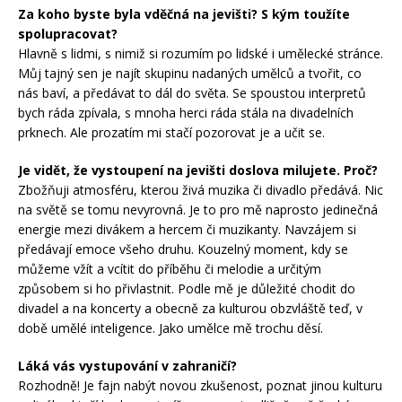
Za koho byste byla vděčná na jevišti? S kým toužíte
spolupracovat?
Hlavně s lidmi, s nimiž si rozumím po lidské i umělecké stránce.
Můj tajný sen je najít skupinu nadaných umělců a tvořit, co
nás baví, a předávat to dál do světa. Se spoustou interpretů
bych ráda zpívala, s mnoha herci ráda stála na divadelních
prknech. Ale prozatím mi stačí pozorovat je a učit se.
Je vidět, že vystoupení na jevišti doslova milujete. Proč?
Zbožňuji atmosféru, kterou živá muzika či divadlo předává. Nic
na světě se tomu nevyrovná. Je to pro mě naprosto jedinečná
energie mezi divákem a hercem či muzikanty. Navzájem si
předávají emoce všeho druhu. Kouzelný moment, kdy se
můžeme vžít a vcítit do příběhu či melodie a určitým
způsobem si ho přivlastnit. Podle mě je důležité chodit do
divadel a na koncerty a obecně za kulturou obzvláště teď, v
době umělé inteligence. Jako umělce mě trochu děsí.
Láká vás vystupování v zahraničí?
Rozhodně! Je fajn nabýt novou zkušenost, poznat jinou kulturu