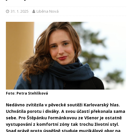
31. 1. 2025
Liběna Nová
Foto: Petra Stehlíková
Nedávno zvítězila v pěvecké soutěži Karlovarský hlas.
Uchvátila porotu i diváky. A svou účastí překonala sama
sebe. Pro Štěpánku Formánkovou ze Všenor je ostatně
vystupování z komfortní zóny tak trochu životní styl.
Snad právě proto úspěšně studuje muzikálový obor na