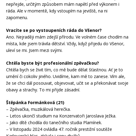
nepřejde, určitým způsobem mám napětí před výkonem i
ráda. Ale v momentě, kdy vstoupím na jeviště, na ni
zapomenu.
Vracíte se po vystoupeních ráda do Všenor?
Ano. Nejraději mám zdejší přírodu. Ve volném čase chodím na
místa, kde jsem trávila dětství. Vždy, když přijedu do Všenor,
uleví se mi. Jsem mezi svými.
Chtěla byste být profesionální zpěvačkou?
Chtěla bych se živit tím, co mě bude dělat šťastnou. Ať je to
umění či cokoliv jiného. Uvidíme, kam mě to zanese. Vím ale,
že se chci dál posouvat, objevovat, učit se a překonávat svoje
obavy a strachy. To mi přijde zásadní.
Štěpánka Formánková (21)
– Zpěvačka, muzikálová herečka.
– Letos ukončí studium na Konzervatoři Jaroslava Ježka.
– Jako dítě chodila do tanečního studia Plamínek.
– V listopadu 2024 ovládla 47. ročník prestižní soutěže
Karlovarský hlas, získala i cenu diváků.