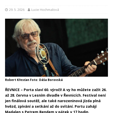
29. 5. 2026
Lucie Hochmalová
Robert Křesťan Foto: Dáša Borovská
ŘEVNICE – Porta slaví 60. výročí! A vy ho můžete zažít 26.
až 28. června v Lesním divadle v Řevnicích. Festival není
jen finálová soutěž, ale také narozeninová jízda plná
hvězd, zpívání a setkání až do svítání. Portu zahájí
Madalen s Petrem Bendem v pátek v 17 hodin.