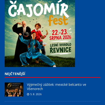
NEJČTENĚJŠÍ
Výjimečný zážitek: mexické belcanto ve
Všenorech
5. 8. 2026