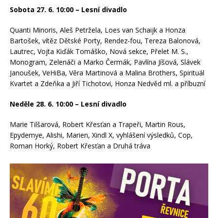
Sobota 27. 6. 10:00 – Lesní divadlo
Quanti Minoris, Aleš Petržela, Loes van Schaijk a Honza
Bartošek, vítěz Dětské Porty, Rendez-fou, Tereza Balonová,
Lautrec, Vojta Kiďák Tomáško, Nová sekce, Přelet M. S.,
Monogram, Zelenáči a Marko Čermák, Pavlína Jíšová, Slávek
Janoušek, VeHiBa, Věra Martinová a Malina Brothers, Spirituál
Kvartet a Zdeňka a Jiří Tichotovi, Honza Nedvěd ml. a příbuzní
Neděle 28. 6. 10:00 – Lesní divadlo
Marie Tilšarová, Robert Křesťan a Trapeři, Martin Rous,
Epydemye, Alishi, Marien, Xindl X, vyhlášení výsledků, Cop,
Roman Horký, Robert Křesťan a Druhá tráva