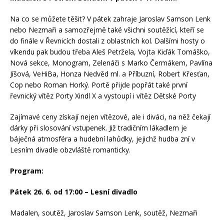
Na co se můžete těšit? V pátek zahraje Jaroslav Samson Lenk
nebo Nezmaři a samozřejmě také všichni soutěžící, kteří se
do finále v Řevnicích dostali z oblastních kol. Dalšími hosty o
víkendu pak budou třeba Aleš Petržela, Vojta Kiďák Tomáško,
Nová sekce, Monogram, Zelenáči s Marko Čermákem, Pavlína
Jíšová, VeHiBa, Honza Nedvěd ml. a Příbuzní, Robert Křesťan,
Cop nebo Roman Horký. Portě přijde popřát také první
řevnický vítěz Porty Xindl X a vystoupí i vítěz Dětské Porty
Zajímavé ceny získají nejen vítězové, ale i diváci, na něž čekají
dárky při slosování vstupenek. Již tradičním lákadlem je
báječná atmosféra a hudební lahůdky, jejichž hudba zní v
Lesním divadle obzvláště romanticky.
Program:
Pátek 26. 6. od 17:00 – Lesní divadlo
Madalen, soutěž, Jaroslav Samson Lenk, soutěž, Nezmaři