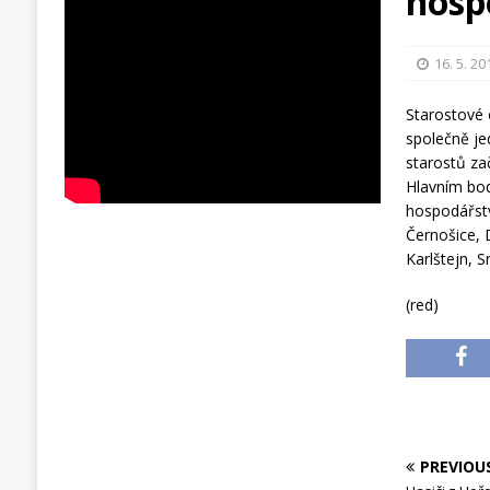
hosp
16. 5. 20
Starostové
společně je
starostů za
Hlavním bo
hospodářstv
Černošice, 
Karlštejn, S
(red)
PREVIOU