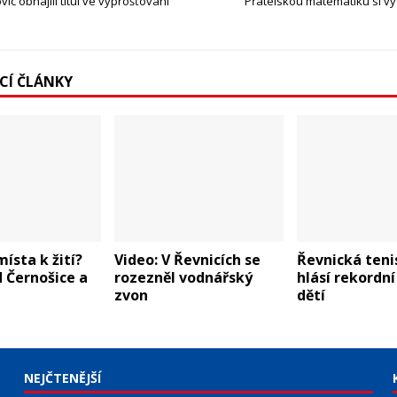
vic obhájili titul ve vyprošťování
Přátelskou matematiku si v
ÍCÍ ČLÁNKY
místa k žití?
Video: V Řevnicích se
Řevnická teni
 Černošice a
rozezněl vodnářský
hlásí rekordní
zvon
dětí
NEJČTENĚJŠÍ