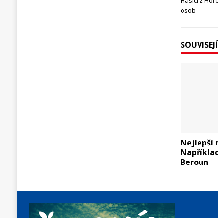
Hasiči z Hořo
osob
SOUVISEJ
Nejlepší 
Například
Beroun