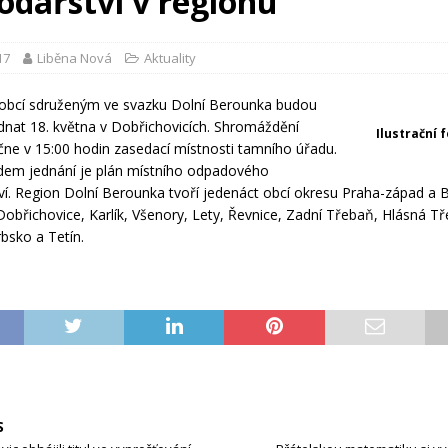
odářství v regionu
17
Liběna Nová
Aktuality
 obcí sdruženým ve svazku Dolní Berounka budou
dnat 18. května v Dobřichovicích. Shromáždění
Ilustrační 
čne v 15:00 hodin zasedací místnosti tamního úřadu.
dem jednání je plán místního odpadového
í. Region Dolní Berounka tvoří jedenáct obcí okresu Praha-západ a 
Dobřichovice, Karlík, Všenory, Lety, Řevnice, Zadní Třebaň, Hlásná T
rbsko a Tetín.
S