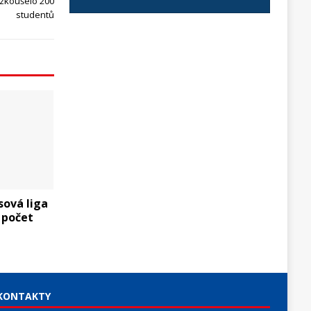
yzkoušelo 200
studentů
sová liga
 počet
KONTAKTY