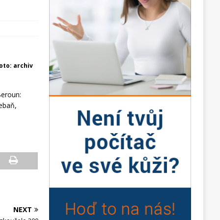
foto: archiv
Beroun:
řebaň,
NEXT