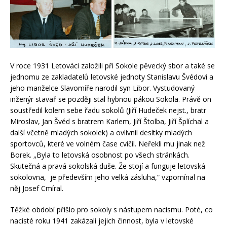
V roce 1931 Letováci založili při Sokole pěvecký sbor a také se
jednomu ze zakladatelů letovské jednoty Stanislavu Švédovi a
jeho manželce Slavomíře narodil syn Libor. Vystudovaný
inženýr stavař se později stal hybnou pákou Sokola. Právě on
soustředil kolem sebe řadu sokolů (Jiří Hudeček nejst., bratr
Miroslav, Jan Švéd s bratrem Karlem, Jiří Štolba, Jiří Šplíchal a
další včetně mladých sokolek) a ovlivnil desítky mladých
sportovců, které ve volném čase cvičil. Neřekli mu jinak než
Borek. „Byla to letovská osobnost po všech stránkách.
Skutečná a pravá sokolská duše. Že stojí a funguje letovská
sokolovna, je především jeho velká zásluha,“ vzpomínal na
něj Josef Cmíral.
Těžké období přišlo pro sokoly s nástupem nacismu. Poté, co
nacisté roku 1941 zakázali jejich činnost, byla v letovské