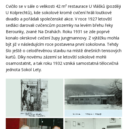
Cvičilo se v sále o velikosti 42 m² restaurace U Vlášků (později
U Kolprechtů), kde sokolové kromě cvičení hráli loutkové
divadlo a pořádali společenské akce. V roce 1927 letovští
sedláci darovali cvičencům pozemky na levém břehu řeky
Berounky, zvané Na Drahách. Roku 1931 se zde poprvé
konalo okrskové cvičení župy Jungmannovy. Z výtěžku mohla
být již v následujícím roce postavena první sokolovna. Tehdy
šlo ještě o celodřevěnou stavbu na místě dnešních tenisových
kurtů. Díky novému zázemí se letovští sokolové mohli
osamostatnit, a tak roku 1932 vzniká samostatná tělocvičná
jednota Sokol Lety.