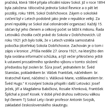
pražská, která 1864 přijala oficiální název Sokol. Již v roce 1894
byla založena tělocvičná jednota Sokol Řevnice a o pět let
později, roku 1899, Sokol Dobřichovice. Zájem o sokolské
cvičení byl v Letech podobně jako jinde v republice velký. Za
první republiky se Sokol stal celonárodní organizací. Každý 15.
občan byl jeho členem a celkový počet se blížil k milionu. Řada
Letováků chodila cvičit právě do Sokola v Dobřichovicích. Už
roku 1921 jich bylo tolik, že v Letech vznikla samostatná
pobočka (dceřinka) Sokola Dobřichovice. Zachován je o tom i
zápis v kronice: „Přišla neděle 27. února 1921, na kterýžto den
byla svolána informační schůzka, a týž večer přikročeno ještě
k ustavení prozatímního správního výboru v tomto složení:
předsedou byl zvolen br. Šůra Josef, jednatelem br. Švéd
Stanislav, pokladníkem br. Vlášek František, náčelníkem br.
Kratochvíl Karel, náčelnicí s. Vlášková Marie, vzdělavatelem br.
Švéd Hugo.“ K rozvíjení Sokola přispěli i další Letováci: Josef
Ježek, Jiří a Magdalena Babičkovi, Rosalie Křenková, František
Šplíchal a Josef Kosek. V době před druhou světovou válkou
byl členem TJ Sokol Lety i bratr profesor Antonín Svojsík,
zakladatel československého skautingu.