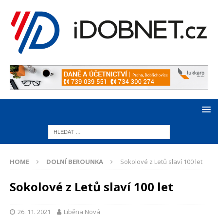
HOME
DOLNÍ BEROUNKA
Sokolové z Letů slaví 100 let
Sokolové z Letů slaví 100 let
26. 11. 2021
Liběna Nová