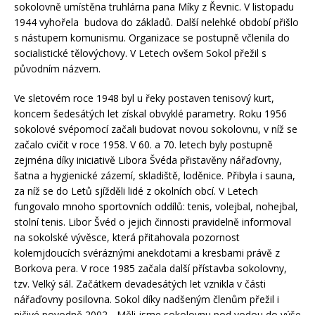
sokolovně umístěna truhlárna pana Míky z Řevnic. V listopadu
1944 vyhořela budova do základů. Další nelehké období přišlo
s nástupem komunismu. Organizace se postupně včlenila do
socialistické tělovýchovy. V Letech ovšem Sokol přežil s
původním názvem.
Ve sletovém roce 1948 byl u řeky postaven tenisový kurt,
koncem šedesátých let získal obvyklé parametry. Roku 1956
sokolové svépomocí začali budovat novou sokolovnu, v níž se
začalo cvičit v roce 1958. V 60. a 70. letech byly postupně
zejména díky iniciativě Libora Švéda přistavěny nářaďovny,
šatna a hygienické zázemí, skladiště, loděnice. Přibyla i sauna,
za níž se do Letů sjížděli lidé z okolních obcí. V Letech
fungovalo mnoho sportovních oddílů: tenis, volejbal, nohejbal,
stolní tenis. Libor Švéd o jejich činnosti pravidelně informoval
na sokolské vývěsce, která přitahovala pozornost
kolemjdoucích svéráznými anekdotami a kresbami právě z
Borkova pera. V roce 1985 začala další přístavba sokolovny,
tzv. Velký sál. Začátkem devadesátých let vznikla v části
nářaďovny posilovna. Sokol díky nadšeným členům přežil i
ničivé povodně 2002. „Měli jsme sokolovnu pod vodou do výše