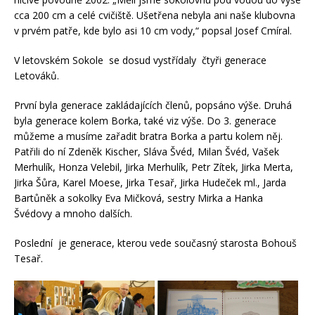
cca 200 cm a celé cvičiště. Ušetřena nebyla ani naše klubovna
v prvém patře, kde bylo asi 10 cm vody,“ popsal Josef Cmíral.
V letovském Sokole se dosud vystřídaly čtyři generace
Letováků.
První byla generace zakládajících členů, popsáno výše. Druhá
byla generace kolem Borka, také viz výše. Do 3. generace
můžeme a musíme zařadit bratra Borka a partu kolem něj.
Patřili do ní Zdeněk Kischer, Sláva Švéd, Milan Švéd, Vašek
Merhulík, Honza Velebil, Jirka Merhulík, Petr Zítek, Jirka Merta,
Jirka Šůra, Karel Moese, Jirka Tesař, Jirka Hudeček ml., Jarda
Bartůněk a sokolky Eva Mičková, sestry Mirka a Hanka
Švédovy a mnoho dalších.
Poslední je generace, kterou vede současný starosta Bohouš
Tesař.