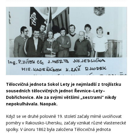
Tělocvičná jednota
Sokol Lety je nejmladší z trojlístku
sousedních
tělocvičných
jednot Řevnice–Lety–
Dobřichovice. Ale za svými většími „sestrami“ nikdy
nepokulhával
a
. Naopak.
Když se ve druhé polovině 19. století začaly mírně uvolňovat
poměry v Rakousko-Uhersku, začaly vznikat různé vlastenecké
spolky. V únoru 1862 byla založena Tělocvičná jednota