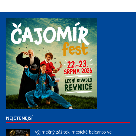
NEJČTENĚJŠÍ
Výjimečný zážitek: mexické belcanto ve