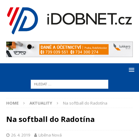
HOME
AKTUALITY
Na softball do Radotína
Na softball do Radotína
26. 4. 2019
Liběna Nová