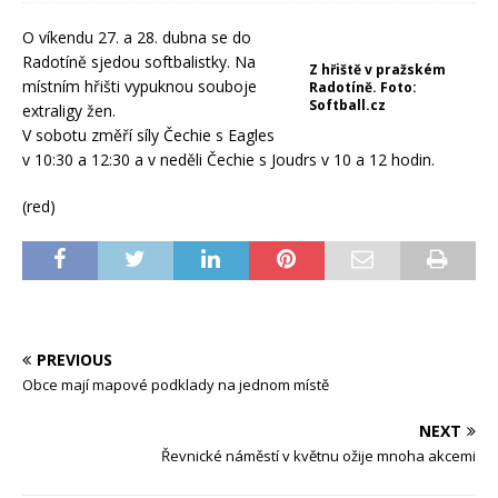
O víkendu 27. a 28. dubna se do
Radotíně sjedou softbalistky. Na
Z hřiště v pražském
místním hřišti vypuknou souboje
Radotíně. Foto:
Softball.cz
extraligy žen.
V sobotu změří síly Čechie s Eagles
v 10:30 a 12:30 a v neděli Čechie s Joudrs v 10 a 12 hodin.
(red)
PREVIOUS
Obce mají mapové podklady na jednom místě
NEXT
Řevnické náměstí v květnu ožije mnoha akcemi