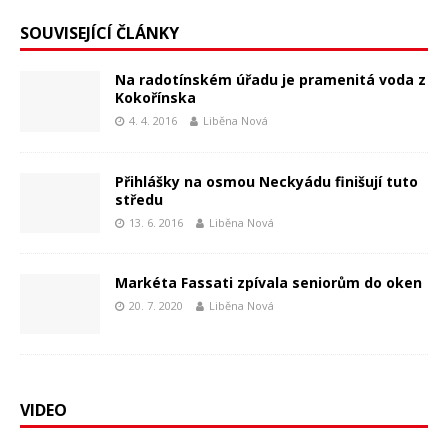
SOUVISEJÍCÍ ČLÁNKY
Na radotínském úřadu je pramenitá voda z
Kokořínska
4. 4. 2016
Liběna Nová
Přihlášky na osmou Neckyádu finišují tuto
středu
13. 6. 2016
Liběna Nová
Markéta Fassati zpívala seniorům do oken
20. 7. 2020
Liběna Nová
VIDEO