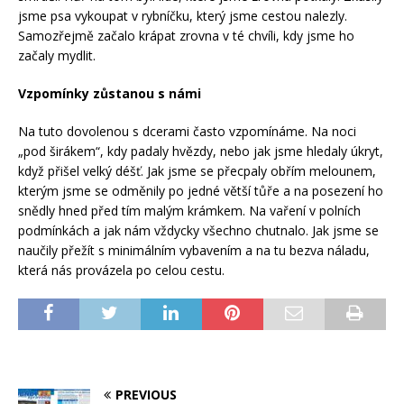
jsme psa vykoupat v rybníčku, který jsme cestou nalezly.
Samozřejmě začalo krápat zrovna v té chvíli, kdy jsme ho
začaly mydlit.
Vzpomínky zůstanou s námi
Na tuto dovolenou s dcerami často vzpomínáme. Na noci
„pod širákem“, kdy padaly hvězdy, nebo jak jsme hledaly úkryt,
když přišel velký déšť. Jak jsme se přecpaly obřím melounem,
kterým jsme se odměnily po jedné větší tůře a na posezení ho
snědly hned před tím malým krámkem. Na vaření v polních
podmínkách a jak nám vždycky všechno chutnalo. Jak jsme se
naučily přežít s minimálním vybavením a na tu bezva náladu,
která nás provázela po celou cestu.
PREVIOUS