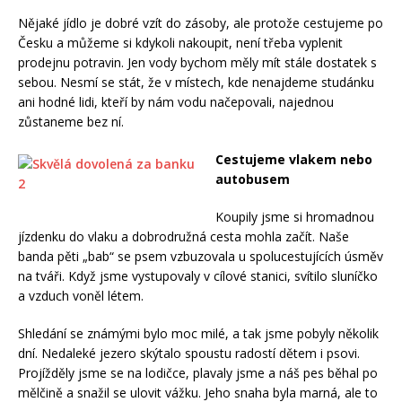
Nějaké jídlo je dobré vzít do zásoby, ale protože cestujeme po
Česku a můžeme si kdykoli nakoupit, není třeba vyplenit
prodejnu potravin. Jen vody bychom měly mít stále dostatek s
sebou. Nesmí se stát, že v místech, kde nenajdeme studánku
ani hodné lidi, kteří by nám vodu načepovali, najednou
zůstaneme bez ní.
Cestujeme vlakem nebo
autobusem
Koupily jsme si hromadnou
jízdenku do vlaku a dobrodružná cesta mohla začít. Naše
banda pěti „bab“ se psem vzbuzovala u spolucestujících úsměv
na tváři. Když jsme vystupovaly v cílové stanici, svítilo sluníčko
a vzduch voněl létem.
Shledání se známými bylo moc milé, a tak jsme pobyly několik
dní. Nedaleké jezero skýtalo spoustu radostí dětem i psovi.
Projížděly jsme se na lodičce, plavaly jsme a náš pes běhal po
mělčině a snažil se ulovit vážku. Jeho snaha byla marná, ale to