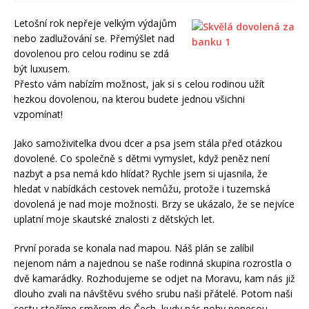
Letošní rok nepřeje velkým výdajům
nebo zadlužování se. Přemýšlet nad
dovolenou pro celou rodinu se zdá
být luxusem.
Přesto vám nabízím možnost, jak si s celou rodinou užít
hezkou dovolenou, na kterou budete jednou všichni
vzpomínat!
Jako samoživitelka dvou dcer a psa jsem stála před otázkou
dovolené. Co společně s dětmi vymyslet, když peněz není
nazbyt a psa nemá kdo hlídat? Rychle jsem si ujasnila, že
hledat v nabídkách cestovek nemůžu, protože i tuzemská
dovolená je nad moje možnosti. Brzy se ukázalo, že se nejvíce
uplatní moje skautské znalosti z dětských let.
První porada se konala nad mapou. Náš plán se zalíbil
nejenom nám a najednou se naše rodinná skupina rozrostla o
dvě kamarádky. Rozhodujeme se odjet na Moravu, kam nás již
dlouho zvali na návštěvu svého srubu naši přátelé. Potom naši
cestu stočíme směrem do Čech, kudy nás nohy ponesou.