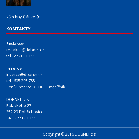
Všechny články
KONTAKTY
Redakce
redakce@dobnet.cz
tel.: 277 001 111
Inzerce
inzerce@dobnet.cz
tel.: 605 205 755
Ceník inzerce DOBNET měsíčník →
DOBNET, z.s.
Palackého 27
252 29 Dobřichovice
Tel.: 277 001 111
Copyright © 2016 DOBNET z.s.