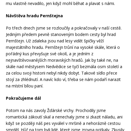
mu vlastně nevadilo, jen když mohl běhat a plavat s námi.
Návštěva hradu Pernštejna
Po třech dnech jsme se rozloučily a pokračovaly v naší cestě.
Jediným předem pevně stanoveným bodem cesty byl hrad
Pernštejn. Už zdaleka jsou nad lesy vidět špičky věží
majestátního hradu. Pernštejn trůní na vysoké skále, která o
pořádný kus převyšuje své okolí, a je jedním z
nejnavštěvovanějších moravských hradů. Jak by také ne, na
skále nad městysem Nedvědice se tyčí bezmála osm století a
za celou svoji historii nebyl nikdy dobyt. Takové sídlo přece
stojí za zhlédnutí. A navíc kdo ví, třeba se nám podaří narazit
na místní bílou paní.
Pokračujeme dál
Potom na nás zavoly Žďárské vrchy. Prochodily jsme
romantická zákoutí skal a nenechaly jsme si zkazit náladu, ani
když se později náš pes vyválel v mršině a nehorázně cestou
smrděl. Hůř na tom byli lidé, které jsme zrovna potkaly. Zkusily