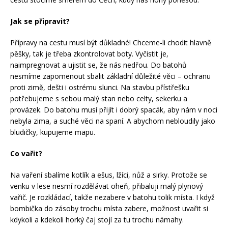
Jak se připravit?
Přípravy na cestu musí být důkladné! Chceme-li chodit hlavně
pěšky, tak je třeba zkontrolovat boty. Vyčistit je,
naimpregnovat a ujistit se, že nás nedřou. Do batohů
nesmíme zapomenout sbalit základní důležité věci – ochranu
proti zimě, dešti i ostrému slunci. Na stavbu přístřešku
potřebujeme s sebou malý stan nebo celty, sekerku a
provázek. Do batohu musí přijít i dobrý spacák, aby nám v noci
nebyla zima, a suché věci na spaní. A abychom nebloudily jako
bludičky, kupujeme mapu.
Co vařit?
Na vaření sbalíme kotlík a ešus, lžíci, nůž a sirky. Protože se
venku v lese nesmí rozdělávat oheň, přibaluji malý plynový
vařič. Je rozkládací, takže nezabere v batohu tolik místa. I když
bombička do zásoby trochu místa zabere, možnost uvařit si
kdykoli a kdekoli horký čaj stojí za tu trochu námahy.