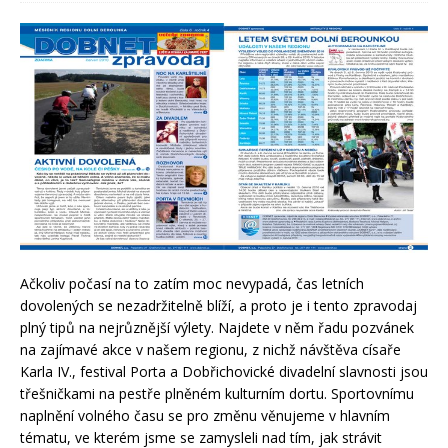
Ačkoliv počasí na to zatím moc nevypadá, čas letních
dovolených se nezadržitelně blíží, a proto je i tento zpravodaj
plný tipů na nejrůznější výlety. Najdete v něm řadu pozvánek
na zajímavé akce v našem regionu, z nichž návštěva císaře
Karla IV., festival Porta a Dobřichovické divadelní slavnosti jsou
třešničkami na pestře plněném kulturním dortu. Sportovnímu
naplnění volného času se pro změnu věnujeme v hlavním
tématu, ve kterém jsme se zamysleli nad tím, jak strávit