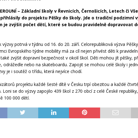
ROUNÍ – Základní školy v Řevnicích, Černošicích, Letech či Vš
 přihlásily do projektu Pěšky do školy. Jde o tradiční podzimní 
em je zvýšit počet dětí, které se budou pravidelně dopravovat d
 výzvy potrvá v týdnu od 16. do 20. září. Celorepubliková výzva Pěšky
mci Evropského týdne mobility má za cíl nejen přivést děti k pravide
také zvýšit dopravní bezpečnost v okolí škol. Děti mohou jít pěšky, př
e, odrážedle nebo na skateboardu. Zapojit se mohou celé školy i jednot
vy je i soutěž o třídu, která nejvíce chodí.
izátorů projektu každé šesté dítě v Česku trpí obezitou a každé čtvrt
. Loni se do výzvy zapojilo 439 škol z 270 obcí z celé České republiky
ně 100 000 dětí.