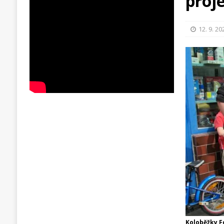
proj
12. 9. 20
Koloběžky F