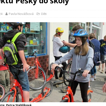
ektu Pěšky do školy
24
Pavla Nováčková
Děti
oto: Petra Stehlíková