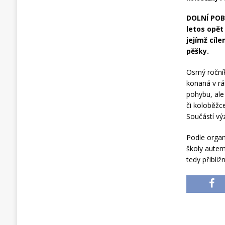
DOLNÍ POBE
letos opět
jejímž cíl
pěšky.
Osmý ročník
konaná v rá
pohybu, ale 
či koloběžc
Součástí výz
Podle organ
školy autem
tedy přibliž