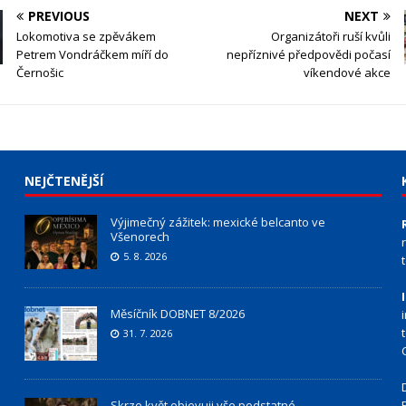
PREVIOUS
NEXT
Lokomotiva se zpěvákem
Organizátoři ruší kvůli
Petrem Vondráčkem míří do
nepříznivé předpovědi počasí
Černošic
víkendové akce
NEJČTENĚJŠÍ
Výjimečný zážitek: mexické belcanto ve
Všenorech
5. 8. 2026
Měsíčník DOBNET 8/2026
31. 7. 2026
Skrze květ objevuji vše podstatné