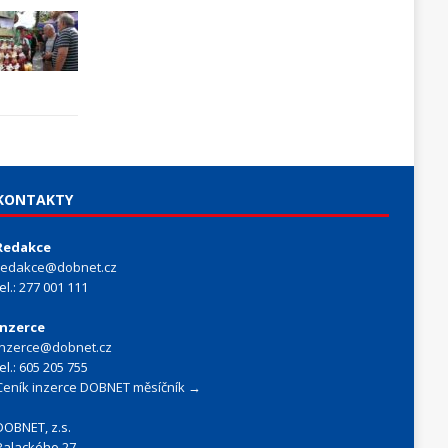
KONTAKTY
Redakce
redakce@dobnet.cz
tel.: 277 001 111
Inzerce
inzerce@dobnet.cz
tel.: 605 205 755
Ceník inzerce DOBNET měsíčník →
DOBNET, z.s.
Palackého 27