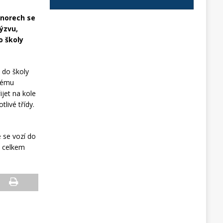
enorech se
výzvu,
o školy
 do školy
lnému
ijet na kole
livé třídy.
é se vozí do
, celkem