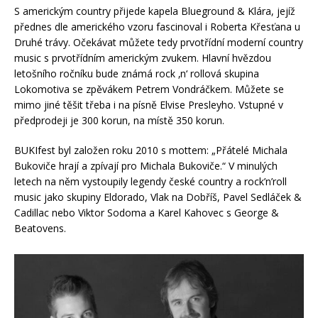
S americkým country přijede kapela Blueground & Klára, jejíž
přednes dle amerického vzoru fascinoval i Roberta Křesťana u
Druhé trávy. Očekávat můžete tedy prvotřídní moderní country
music s prvotřídním americkým zvukem. Hlavní hvězdou
letošního ročníku bude známá rock ‚n‘ rollová skupina
Lokomotiva se zpěvákem Petrem Vondráčkem. Můžete se
mimo jiné těšit třeba i na písně Elvise Presleyho. Vstupné v
předprodeji je 300 korun, na místě 350 korun.
BUKIfest byl založen roku 2010 s mottem: „Přátelé Michala
Bukoviče hrají a zpívají pro Michala Bukoviče.“ V minulých
letech na něm vystoupily legendy české country a rock’n’roll
music jako skupiny Eldorado, Vlak na Dobříš, Pavel Sedláček &
Cadillac nebo Viktor Sodoma a Karel Kahovec s George &
Beatovens.