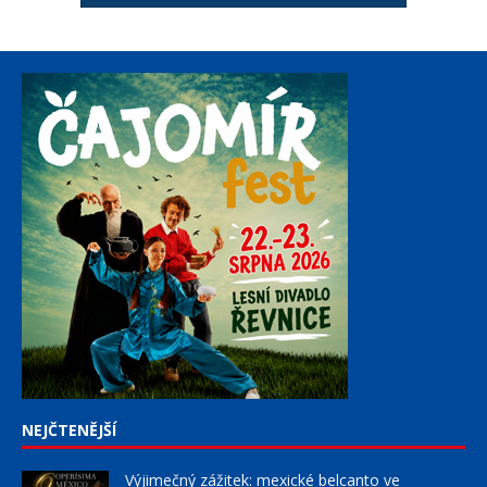
NEJČTENĚJŠÍ
Výjimečný zážitek: mexické belcanto ve