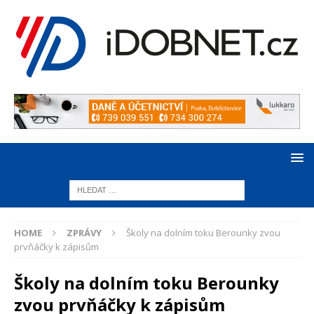
HOME
ZPRÁVY
Školy na dolním toku Berounky zvou
prvňáčky k zápisům
Školy na dolním toku Berounky
zvou prvňáčky k zápisům