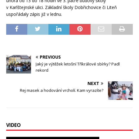
února od 13 do 18 hodin ve 3. patře budovy školy
v Karlštejnské ulici. Základní školy Dobřichovice či Liteň
uspořádaly zápis již v lednu.
PREVIOUS
Jaký je výtěžek letošní Tříkrálové sbírky? Padl
rekord
NEXT
Rej masek a hodování vrcholí. Kam vyrazíte?
VIDEO