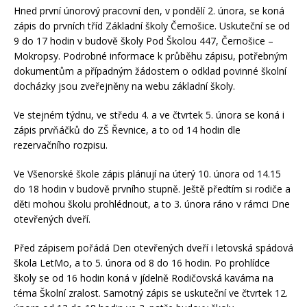
Hned první únorový pracovní den, v pondělí 2. února, se koná
zápis do prvních tříd Základní školy Černošice. Uskuteční se od
9 do 17 hodin v budově školy Pod Školou 447, Černošice –
Mokropsy. Podrobné informace k průběhu zápisu, potřebným
dokumentům a případným žádostem o odklad povinné školní
docházky jsou zveřejněny na webu základní školy.
Ve stejném týdnu, ve středu 4. a ve čtvrtek 5. února se koná i
zápis prvňáčků do ZŠ Řevnice, a to od 14 hodin dle
rezervačního rozpisu.
Ve Všenorské škole zápis plánují na úterý 10. února od 14.15
do 18 hodin v budově prvního stupně. Ještě předtím si rodiče a
děti mohou školu prohlédnout, a to 3. února ráno v rámci Dne
otevřených dveří.
Před zápisem pořádá Den otevřených dveří i letovská spádová
škola LetMo, a to 5. února od 8 do 16 hodin. Po prohlídce
školy se od 16 hodin koná v jídelně Rodičovská kavárna na
téma Školní zralost. Samotný zápis se uskuteční ve čtvrtek 12.