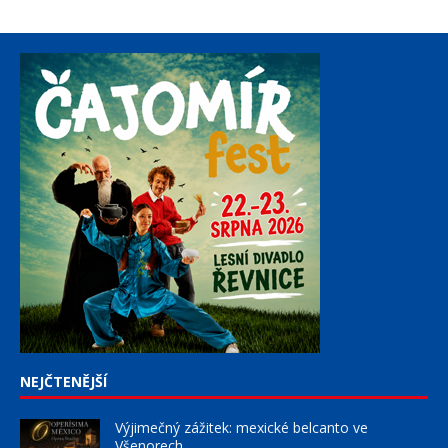
NEJČTENĚJŠÍ
Výjimečný zážitek: mexické belcanto ve
Všenorech