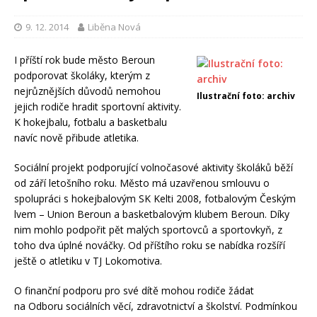
9. 12. 2014
Liběna Nová
I příští rok bude město Beroun
podporovat školáky, kterým z
nejrůznějších důvodů nemohou
Ilustrační foto: archiv
jejich rodiče hradit sportovní aktivity.
K hokejbalu, fotbalu a basketbalu
navíc nově přibude atletika.
Sociální projekt podporující volnočasové aktivity školáků běží
od září letošního roku. Město má uzavřenou smlouvu o
spolupráci s hokejbalovým SK Kelti 2008, fotbalovým Českým
lvem – Union Beroun a basketbalovým klubem Beroun. Díky
nim mohlo podpořit pět malých sportovců a sportovkyň, z
toho dva úplné nováčky. Od příštího roku se nabídka rozšíří
ještě o atletiku v TJ Lokomotiva.
O finanční podporu pro své dítě mohou rodiče žádat
na Odboru sociálních věcí, zdravotnictví a školství. Podmínkou