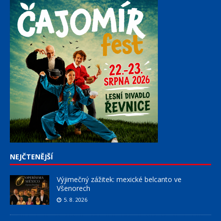
NEJČTENĚJŠÍ
Výjimečný zážitek: mexické belcanto ve
Všenorech
5. 8. 2026