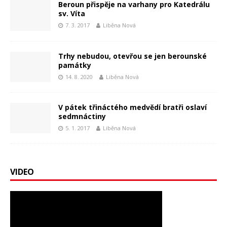
Beroun přispěje na varhany pro Katedrálu
sv. Víta
7. 3. 2017
Liběna Nová
Trhy nebudou, otevřou se jen berounské
památky
14. 8. 2020
Liběna Nová
V pátek třináctého medvědí bratři oslaví
sedmnáctiny
5. 1. 2017
Liběna Nová
VIDEO