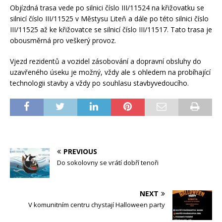
Objízdná trasa vede po silnici číslo III/11524 na křižovatku se
silnicí číslo III/11525 v Městysu Liteň a dále po této silnici číslo
III/11525 až ke křižovatce se silnicí číslo III/11517. Tato trasa je
obousměrná pro veškerý provoz.
Vjezd rezidentů a vozidel zásobování a dopravní obsluhy do
uzavřeného úseku je možný, vždy ale s ohledem na probíhající
technologii stavby a vždy po souhlasu stavbyvedoucího.
PREVIOUS
Do sokolovny se vrátí dobří tenoři
NEXT
V komunitním centru chystají Halloween party