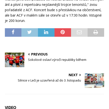
árií a písní z repertoáru nejslavnější trojice tenoristů,“ zvou
pořadatelé z ACF. Koncert bude s přestávkou na občerstvení,
ale bar ACF v malém sále se otevře už v 17:30 hodin. Vstupné
je 200 korun.
PREVIOUS
Sokolové oslaví výročí republiky během
NEXT
Silnice v Leči je uzavřená až do 3. listopadu
VIDEO