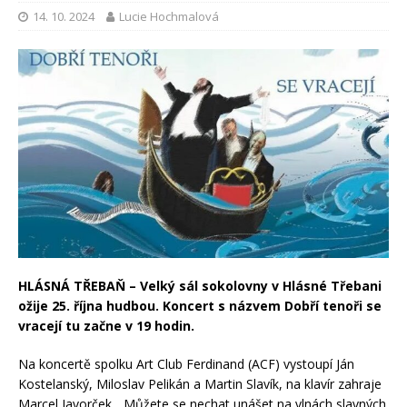
14. 10. 2024
Lucie Hochmalová
HLÁSNÁ TŘEBAŇ – Velký sál sokolovny v Hlásné Třebani
ožije 25. října hudbou. Koncert s názvem Dobří tenoři se
vracejí tu začne v 19 hodin.
Na koncertě spolku Art Club Ferdinand (ACF) vystoupí Ján
Kostelanský, Miloslav Pelikán a Martin Slavík, na klavír zahraje
Marcel Javorček. „Můžete se nechat unášet na vlnách slavných