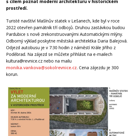
s cílem poznat moderní architekturu v historickém
prostředí.
Turisté navštíví Mašínův statek v Lešanech, kde byl v roce
2022 otevřen památník tří odbojů. Druhou zastávkou budou
Pardubice s nově zrekonstruovanými Automatickými mlýny.
Odborný výklad poskytne městská architektka Daria Balejová.
Odjezd autobusu je v 7:30 hodin z náměstí Krále Jiřího z
Poděbrad. Na zájezd se můžete přihlásit na e-mailech
kultura@revnice.cz nebo na mailu
monika.vankova@sokolrevnice.cz
. Cena zájezdu je 300
korun.