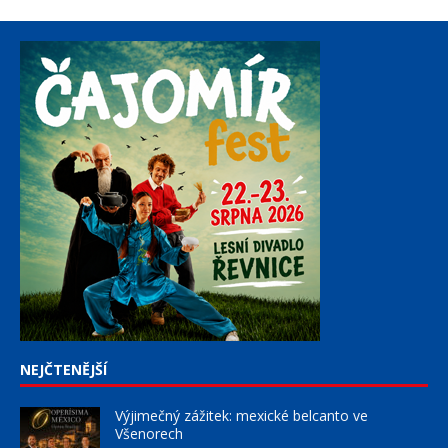
NEJČTENĚJŠÍ
Výjimečný zážitek: mexické belcanto ve
Všenorech