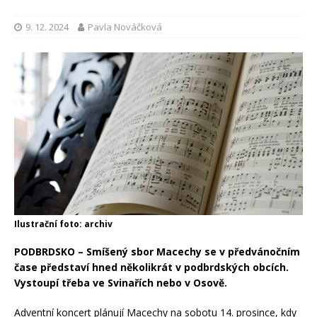
9. 12. 2024
Pavla Nováčková
Ilustrační foto: archiv
PODBRDSKO – Smíšený sbor Macechy se v předvánočním
čase představí hned několikrát v podbrdských obcích.
Vystoupí třeba ve Svinařích nebo v Osově.
Adventní koncert plánují Macechy na sobotu 14. prosince, kdy