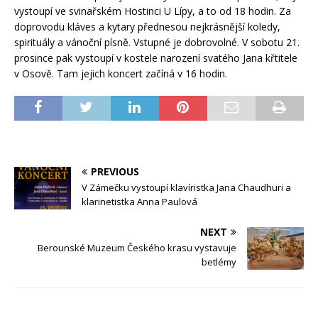
vystoupí ve svinařském Hostinci U Lípy, a to od 18 hodin. Za
doprovodu kláves a kytary přednesou nejkrásnější koledy,
spirituály a vánoční písně. Vstupné je dobrovolné. V sobotu 21.
prosince pak vystoupí v kostele narození svatého Jana křtitele
v Osově. Tam jejich koncert začíná v 16 hodin.
PREVIOUS
V Zámečku vystoupí klavíristka Jana Chaudhuri a
klarinetistka Anna Paulová
NEXT
Berounské Muzeum Českého krasu vystavuje
betlémy