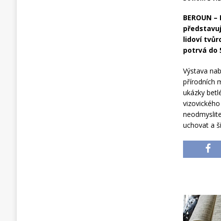
BEROUN – 
představuj
lidoví tvů
potrvá do 
Výstava nab
přírodních 
ukázky betlé
vizovického 
neodmyslite
uchovat a ší