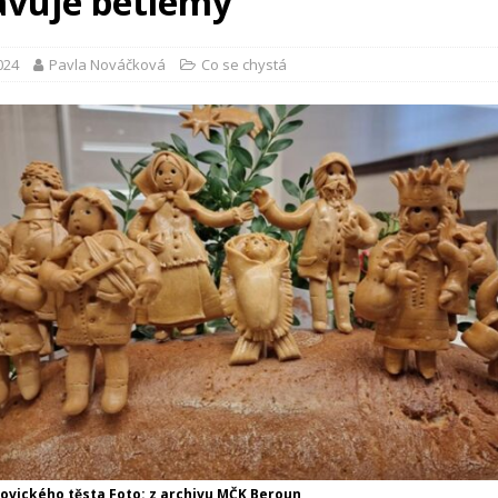
avuje betlémy
2024
Pavla Nováčková
Co se chystá
zovického těsta Foto: z archivu MČK Beroun