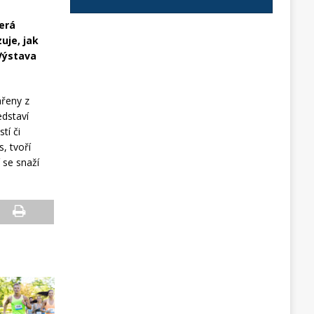
erá
uje, jak
 Výstava
ářeny z
edstaví
tí či
s, tvoří
 se snaží