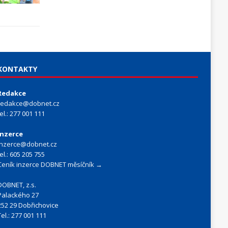
KONTAKTY
Redakce
redakce@dobnet.cz
tel.: 277 001 111
Inzerce
inzerce@dobnet.cz
tel.: 605 205 755
Ceník inzerce DOBNET měsíčník →
DOBNET, z.s.
Palackého 27
252 29 Dobřichovice
Tel.: 277 001 111