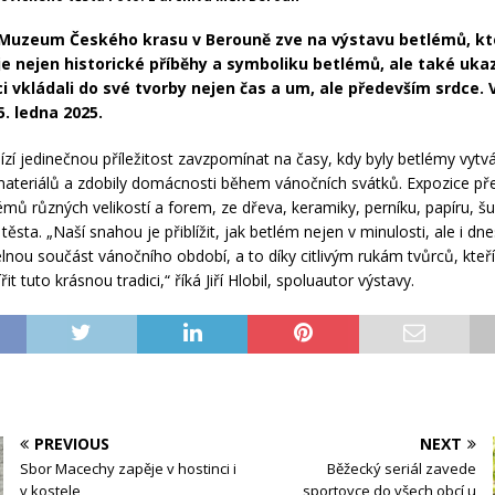
Muzeum Českého krasu v Berouně zve na výstavu betlémů, kt
e nejen historické příběhy a symboliku betlémů, ale také ukaz
rci vkládali do své tvorby nejen čas a um, ale především srdce.
5. ledna 2025.
ízí jedinečnou příležitost zavzpomínat na časy, kdy byly betlémy vytv
materiálů a zdobily domácnosti během vánočních svátků. Expozice př
mů různých velikostí a forem, ze dřeva, keramiky, perníku, papíru, šus
těsta. „Naší snahou je přiblížit, jak betlém nejen v minulosti, ale i dne
lnou součást vánočního období, a to díky citlivým rukám tvůrců, kteří
řit tuto krásnou tradici,“ říká Jiří Hlobil, spoluautor výstavy.
PREVIOUS
NEXT
Sbor Macechy zapěje v hostinci i
Běžecký seriál zavede
v kostele
sportovce do všech obcí u