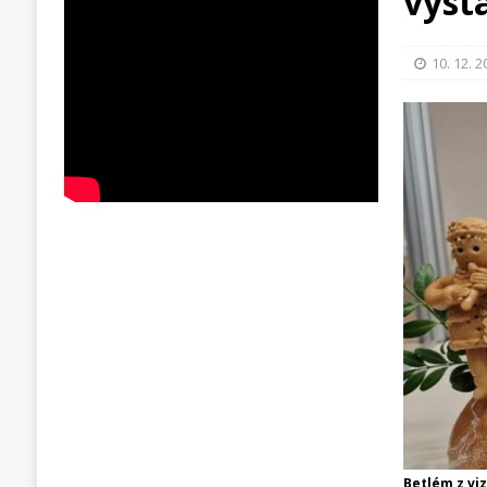
vyst
10. 12. 
Betlém z vi