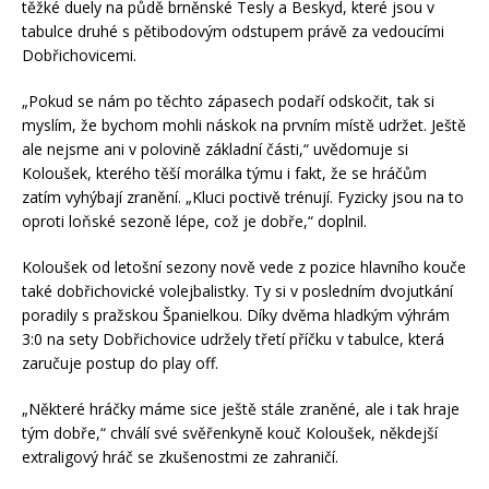
těžké duely na půdě brněnské Tesly a Beskyd, které jsou v
tabulce druhé s pětibodovým odstupem právě za vedoucími
Dobřichovicemi.
„Pokud se nám po těchto zápasech podaří odskočit, tak si
myslím, že bychom mohli náskok na prvním místě udržet. Ještě
ale nejsme ani v polovině základní části,“ uvědomuje si
Koloušek, kterého těší morálka týmu i fakt, že se hráčům
zatím vyhýbají zranění. „Kluci poctivě trénují. Fyzicky jsou na to
oproti loňské sezoně lépe, což je dobře,“ doplnil.
Koloušek od letošní sezony nově vede z pozice hlavního kouče
také dobřichovické volejbalistky. Ty si v posledním dvojutkání
poradily s pražskou Španielkou. Díky dvěma hladkým výhrám
3:0 na sety Dobřichovice udržely třetí příčku v tabulce, která
zaručuje postup do play off.
„Některé hráčky máme sice ještě stále zraněné, ale i tak hraje
tým dobře,“ chválí své svěřenkyně kouč Koloušek, někdejší
extraligový hráč se zkušenostmi ze zahraničí.