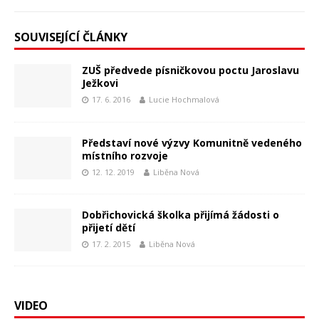
SOUVISEJÍCÍ ČLÁNKY
ZUŠ předvede písničkovou poctu Jaroslavu
Ježkovi
17. 6. 2016
Lucie Hochmalová
Představí nové výzvy Komunitně vedeného
místního rozvoje
12. 12. 2019
Liběna Nová
Dobřichovická školka přijímá žádosti o
přijetí dětí
17. 2. 2015
Liběna Nová
VIDEO