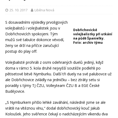
25. 10. 2017
Liběna Nová
S dosavadními výsledky prvoligových
volejbalistů i volejbalistek jsou v
Dobřichovické
Dobřichovicích spokojeni. Tým
volejbalistky při utkání
na půdě Španielky.
mužů své tabulce dokonce vévodí,
Foto: archiv týmu
ženy se drží na příčce zaručující
postup do play off.
Volejbalisté prohráli z osmi odehraných duelů jediný, když
doma v rámci 5. kola druhé nejvyšší soutěže podlehli po
pětisetové bitvě Nymburku. Další tři duely na své palubovce už
ale Dobřichovice zvládly na jedničku – bez ztráty setu si
poradily s týmy TJ ČZU, Volleyteam ČZU B a EGE České
Budějovice.
„S Nymburkem přišlo lehké zaváhání, následně jsme se ale
vrátili na vítěznou vlnu,“ dodal dobřichovický kouč Jakub
Koloušek. Jeho svěřence čekají o nadcházejícím víkendu dva