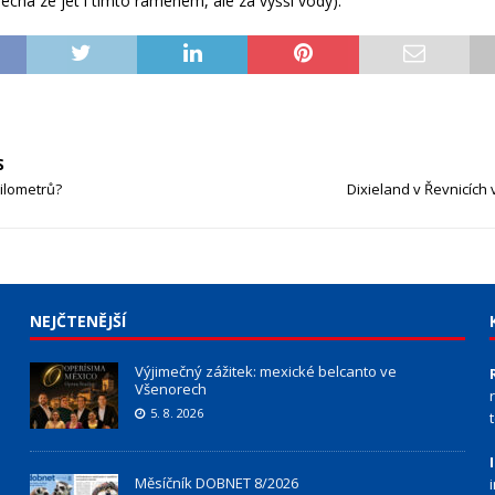
echá ze jet i tímto ramenem, ale za vyšší vody).
S
kilometrů?
Dixieland v Řevnicích 
NEJČTENĚJŠÍ
Výjimečný zážitek: mexické belcanto ve
Všenorech
5. 8. 2026
Měsíčník DOBNET 8/2026