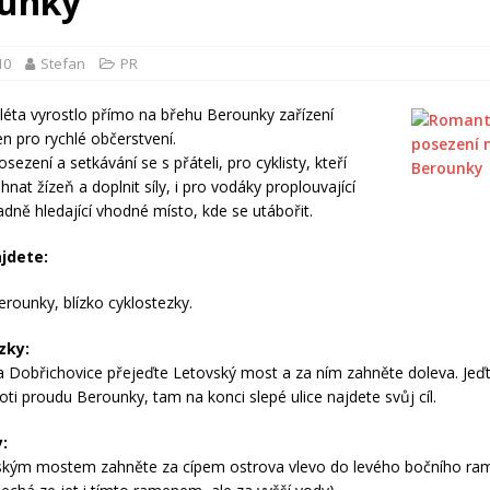
unky
10
Stefan
PR
léta vyrostlo přímo na břehu Berounky zařízení
n pro rychlé občerstvení.
osezení a setkávání se s přáteli, pro cyklisty, kteří
hnat žízeň a doplnit síly, i pro vodáky proplouvající
adně hledající vhodné místo, kde se utábořit.
jdete:
rounky, blízko cyklostezky.
zky:
 Dobřichovice přejeďte Letovský most a za ním zahněte doleva. Jeďte 
oti proudu Berounky, tam na konci slepé ulice najdete svůj cíl.
:
ským mostem zahněte za cípem ostrova vlevo do levého bočního ra