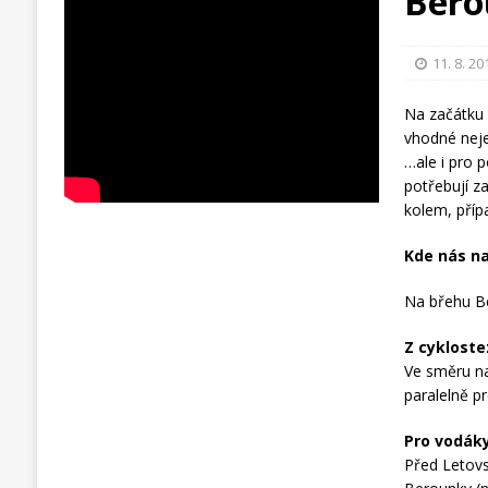
Bero
11. 8. 20
Na začátku 
vhodné neje
…ale i pro p
potřebují za
kolem, příp
Kde nás na
Na břehu Be
Z cykloste
Ve směru na
paralelně pr
Pro vodáky
Před Letov