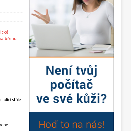
ulicí stále
mene