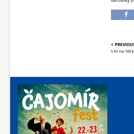
Berounky (n
PREVIOU
5 Kč na 100 