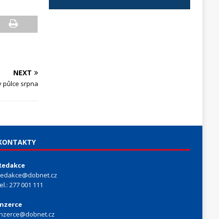
NEXT
v půlce srpna
KONTAKTY
Redakce
redakce@dobnet.cz
tel.: 277 001 111
Inzerce
inzerce@dobnet.cz