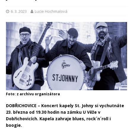
6. 3. 2023
Lucie Hochmalová
Foto: z archivu organizátora
DOBŘICHOVICE – Koncert kapely St. Johny si vychutnáte
23. března od 19.30 hodin na zámku U Věže v
Dobřichovicích. Kapela zahraje
blues, rock´n´roll i
boogie.