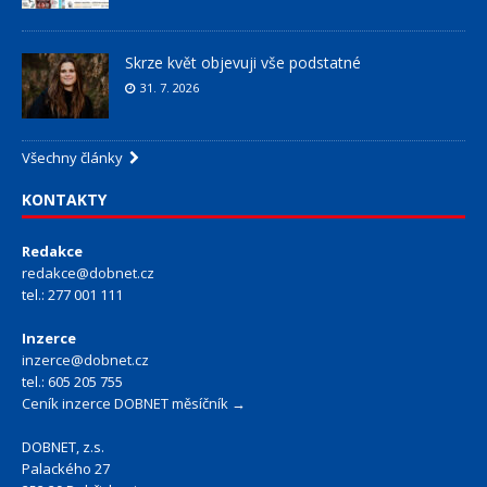
Skrze květ objevuji vše podstatné
31. 7. 2026
Všechny články
KONTAKTY
Redakce
redakce@dobnet.cz
tel.: 277 001 111
Inzerce
inzerce@dobnet.cz
tel.: 605 205 755
Ceník inzerce DOBNET měsíčník →
DOBNET, z.s.
Palackého 27