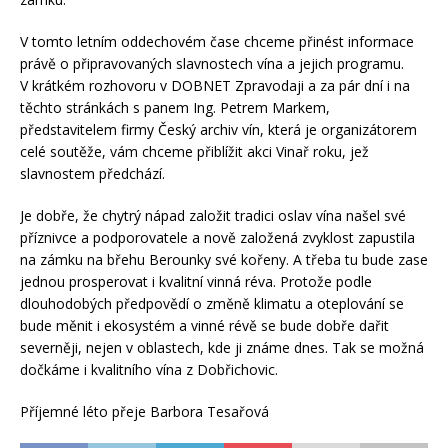
V tomto letním oddechovém čase chceme přinést informace
právě o připravovaných slavnostech vína a jejich programu.
V krátkém rozhovoru v DOBNET Zpravodaji a za pár dní i na
těchto stránkách s panem Ing. Petrem Markem,
představitelem firmy Český archiv vín, která je organizátorem
celé soutěže, vám chceme přiblížit akci Vinař roku, jež
slavnostem předchází.
Je dobře, že chytrý nápad založit tradici oslav vína našel své
příznivce a podporovatele a nově založená zvyklost zapustila
na zámku na břehu Berounky své kořeny. A třeba tu bude zase
jednou prosperovat i kvalitní vinná réva. Protože podle
dlouhodobých předpovědí o změně klimatu a oteplování se
bude měnit i ekosystém a vinné révě se bude dobře dařit
severněji, nejen v oblastech, kde ji známe dnes. Tak se možná
dočkáme i kvalitního vína z Dobřichovic.
Příjemné léto přeje Barbora Tesařová