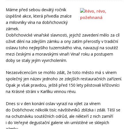
Máme před sebou devátý ročník
úspěšné akce, která přivedla znalce
a milovníky vína na dobřichovický
zámek.
Dobřichovické vinařské slavnosti, jejichž zavedení mělo za cíl
oživit dění na zdejším zámku a ony zatím přerostly v tradiční
oslavu toho nejlepšího tuzemského vína, navazují na soutěž
mezi českými a moravskými vinaři Vinař roku a postupem
doby se staly jejím vyvrcholením.
Nezasvěcencům se mohlo zdát, že toto město má s vínem
společný jen název jednoho ze zdejších restauračních zařízení.
Opak je však pravdou, ještě před 150 lety pěstovali křížovníci
na Krásné stráni v Karlíku vinnou révu.
Dnes si v den konání oslav vyrazí na výlet za vínem
do Dobřichovic několik tisíc návštěvníků zblízka i zdáli. Těší se
na ochutnávku soutěžních odrůd, ale někteří z nich zamíří
i do Veřejné degustační galerie vín umístěné ve sklepích
zámku.