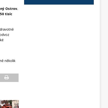
ený Ostrov.
50 tisíc
zdravotně
 odvoz
aké
ně několik