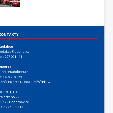
KONTAKTY
Redakce
redakce@dobnet.cz
tel.: 277 001 111
Inzerce
inzerce@dobnet.cz
tel.: 605 205 755
Ceník inzerce DOBNET měsíčník →
DOBNET, z.s.
Palackého 27
252 29 Dobřichovice
Tel.: 277 001 111