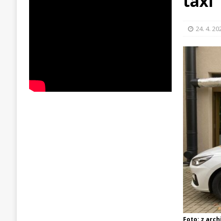
taxi
24. 4. 20
Foto: z arch