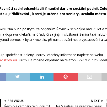
Řevničtí radní odsouhlasili finanční dar pro sociální podnik Zel
žbu „Přibližování“, která je určena pro seniory, uvolnilo město 
axislužba bude poskytnuta občanům Řevnic – seniorům nad 70 let a 
na dopravu k lékaři, na úřady či za jinými službami. Senior taxi nabízí
ytnutí pomoci z bytu k vozidlu, při nastupování nebo vystupování a t
uje společnost Zelený Ostrov. Všechny informace najdete na webu
yostrov.eu
. Službu je možné objednat na telefonu 720 971 125, ideál
.
PREVIOUS
NEXT
Řevnické čarodějnice budou mít
Na Majálesu se představí hasiči,