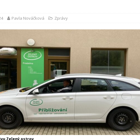
24
Pavla Nováčková
Zprávy
ivu Zelený ostrov