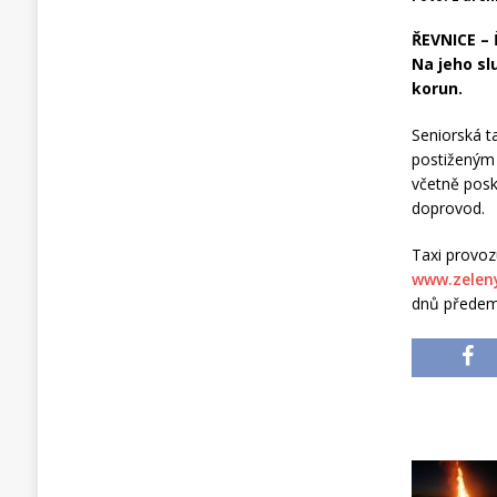
ŘEVNICE – 
Na jeho slu
korun.
Seniorská t
postiženým 
včetně posk
doprovod.
Taxi provoz
www.zelen
dnů předem