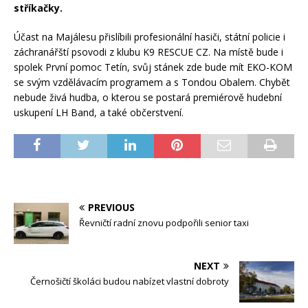
stříkačky.
Účast na Majálesu přislíbili profesionální hasiči, státní policie i
záchranářští psovodi z klubu K9 RESCUE CZ. Na místě bude i
spolek První pomoc Tetín, svůj stánek zde bude mít EKO-KOM
se svým vzdělávacím programem a s Tondou Obalem. Chybět
nebude živá hudba, o kterou se postará premiérově hudební
uskupení LH Band, a také občerstvení.
PREVIOUS
Řevničtí radní znovu podpořili senior taxi
NEXT
Černošičtí školáci budou nabízet vlastní dobroty