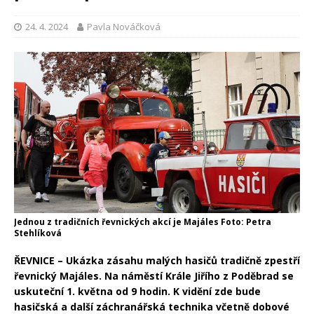
24. 4. 2024
Pavla Nováčková
Jednou z tradičních řevnických akcí je Majáles Foto: Petra
Stehlíková
ŘEVNICE – Ukázka zásahu malých hasičů tradičně zpestří
řevnický Majáles. Na náměstí Krále Jiřího z Poděbrad se
uskuteční 1. května od 9 hodin. K vidění zde bude
hasičská a další záchranářská technika včetně dobové