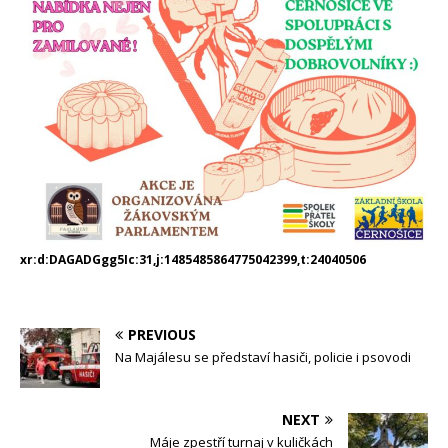
xr:d:DAGADGgg5Ic:31,j:1485485864775042399,t:24040506
PREVIOUS
Na Majálesu se představí hasiči, policie i psovodi
NEXT
Máje zpestří turnaj v kuličkách