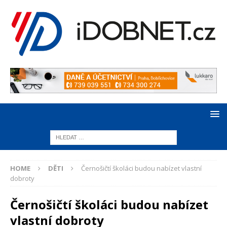
HOME
DĚTI
Černošičtí školáci budou nabízet vlastní
dobroty
Černošičtí školáci budou nabízet
vlastní dobroty