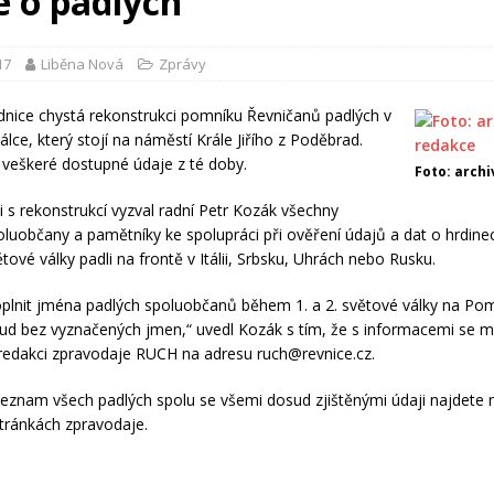
e o padlých
17
Liběna Nová
Zprávy
dnice chystá rekonstrukci pomníku Řevničanů padlých v
álce, který stojí na náměstí Krále Jiřího z Poděbrad.
 veškeré dostupné údaje z té doby.
Foto: arch
ti s rekonstrukcí vyzval radní Petr Kozák všechny
oluobčany a pamětníky ke spolupráci při ověření údajů a dat o hrdinec
ětové války padli na frontě v Itálii, Srbsku, Uhrách nebo Rusku.
oplnit jména padlých spoluobčanů během 1. a 2. světové války na Po
sud bez vyznačených jmen,“ uvedl Kozák s tím, že s informacemi se m
redakci zpravodaje RUCH na adresu ruch@revnice.cz.
eznam všech padlých spolu se všemi dosud zjištěnými údaji najdete 
tránkách zpravodaje.