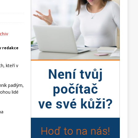
iv redakce
h, kteří v
mník padlým,
ohou lidé
na