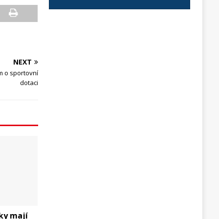
NEXT
m o sportovní
dotaci
ky mají