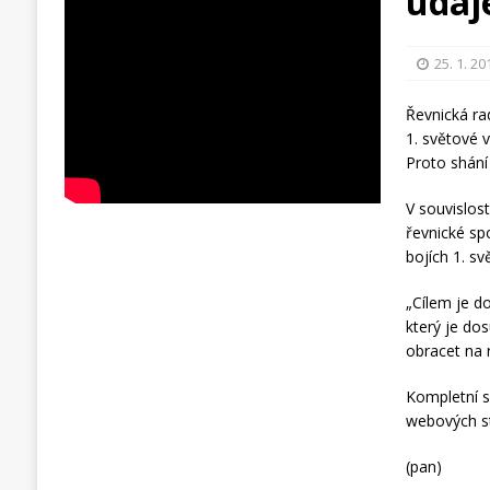
údaj
25. 1. 20
Řevnická ra
1. světové v
Proto shání
V souvislos
řevnické sp
bojích 1. sv
„Cílem je d
který je do
obracet na 
Kompletní s
webových s
(pan)