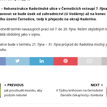
– Rekonstrukce Radotínské ulice v Černošicích vstoupí 7. října 
avovat se bude úsek od zahradnictví (U Vodárny) až na konec
ího území Černošice, tedy k přejezdu na okraji Radotína.
otvrdil termín navazujících prací od 7. do 20. října. Režim objízdných t
ádá obdobný jako v srpnu.
vírce bude v termínu 21. října – 31. října průjezd do Radotína možný j
ruhu.
PREVIOUS
NEXT
Jak povzbudit imunitu, aby
V Týdnu knihoven na černošické
podzim nebolel
čtenáře čekají kvízy i tombola