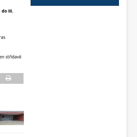
do III.
ras
en střídavě