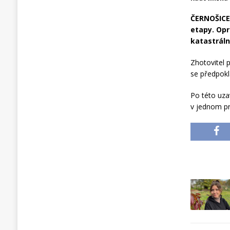
ČERNOŠICE 
etapy. Opr
katastráln
Zhotovitel p
se předpokl
Po této uza
v jednom p