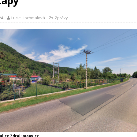
etapy
24
Lucie Hochmalová
Zprávy
ulice Zdroj: mapy.cz