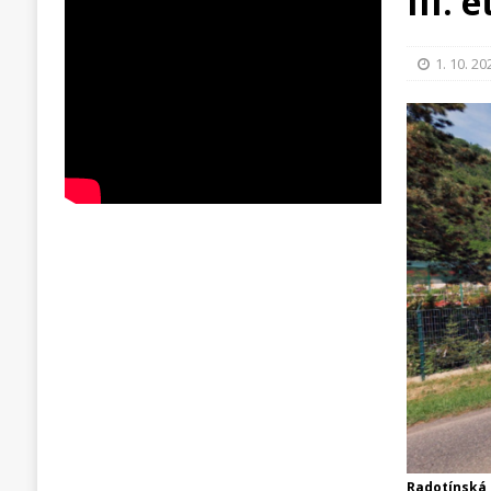
III. 
1. 10. 20
Radotínská 