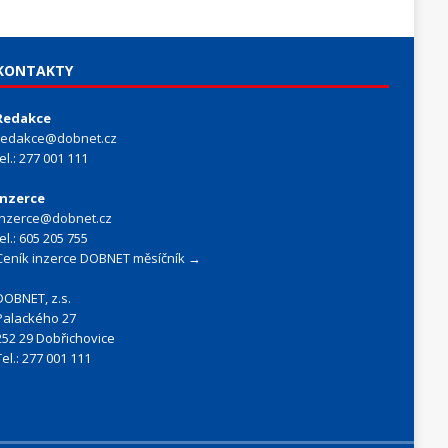
KONTAKTY
Redakce
redakce@dobnet.cz
tel.: 277 001 111
Inzerce
inzerce@dobnet.cz
tel.: 605 205 755
Ceník inzerce DOBNET měsíčník →
DOBNET, z.s.
Palackého 27
252 29 Dobřichovice
Tel.: 277 001 111