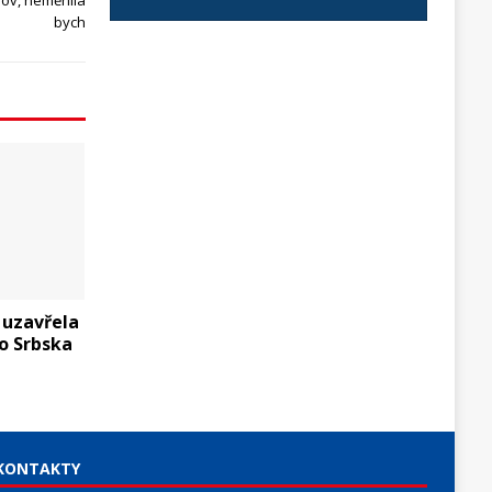
ov, neměnila
bych
 uzavřela
o Srbska
KONTAKTY