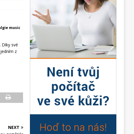
algie music
. Díky své
 jedním z
NEXT