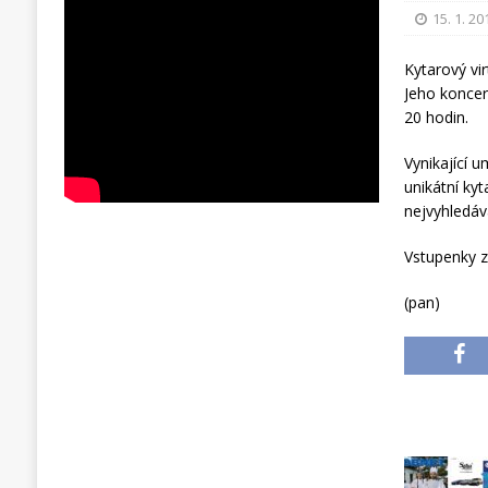
15. 1. 20
Kytarový vi
Jeho koncer
20 hodin.
Vynikající u
unikátní ky
nejvyhledáv
Vstupenky z
(pan)