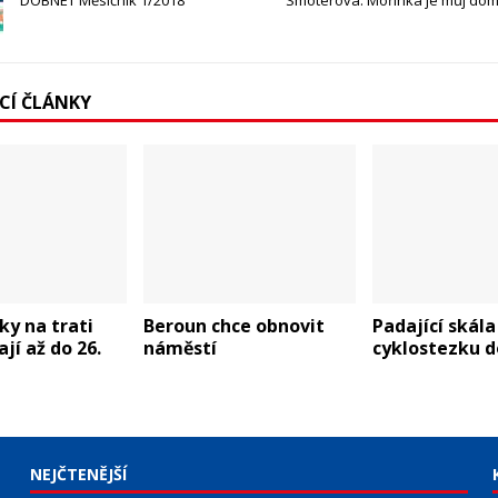
DOBNET Měsíčník 1/2018
Smoterová: Mořinka je můj dom
ÍCÍ ČLÁNKY
ky na trati
Beroun chce obnovit
Padající skála
jí až do 26.
náměstí
cyklostezku d
NEJČTENĚJŠÍ