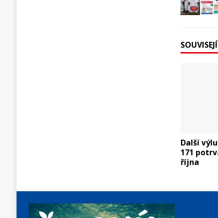
SOUVISEJ
Další výlu
171 potrva
října