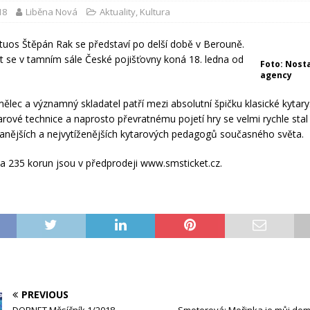
18
Liběna Nová
Aktuality
,
Kultura
rtuos Štěpán Rak se představí po delší době v Berouně.
t se v tamním sále České pojišťovny koná 18. ledna od
Foto: Nost
agency
mělec a významný skladatel patří mezi absolutní špičku klasické kytary
tarové technice a naprosto převratnému pojetí hry se velmi rychle stal
anějších a nejvytíženějších kytarových pedagogů současného světa.
a 235 korun jsou v předprodeji www.smsticket.cz.
PREVIOUS