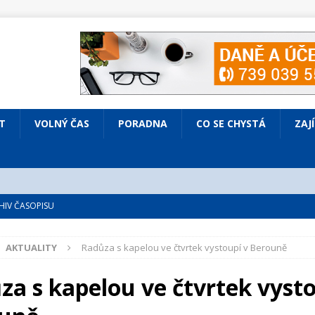
T
VOLNÝ ČAS
PORADNA
CO SE CHYSTÁ
ZAJ
IV ČASOPISU
é
ZAJÍMAVÍ LIDÉ
AKTUALITY
Radůza s kapelou ve čtvrtek vystoupí v Berouně
VOLNÝ ČAS
bsazená Prodaná nevěsta
KULTURA
za s kapelou ve čtvrtek vysto
nto ve Všenorech
KULTURA