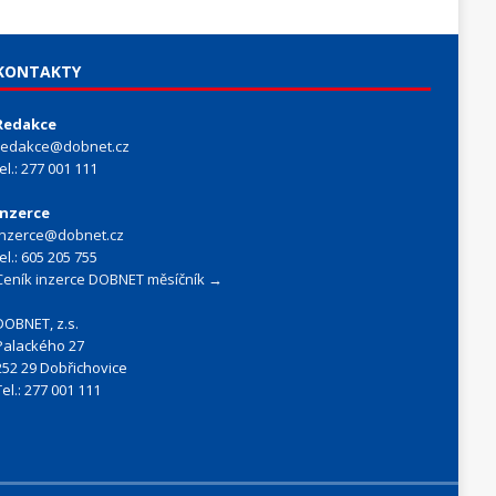
KONTAKTY
Redakce
redakce@dobnet.cz
tel.: 277 001 111
Inzerce
inzerce@dobnet.cz
tel.: 605 205 755
Ceník inzerce DOBNET měsíčník →
DOBNET, z.s.
Palackého 27
252 29 Dobřichovice
Tel.: 277 001 111