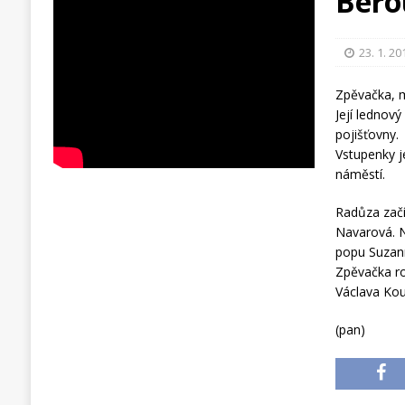
Bero
23. 1. 20
Zpěvačka, m
Její lednov
pojišťovny.
Vstupenky 
náměstí.
Radůza začí
Navarová. 
popu Suzann
Zpěvačka ro
Václava Ko
(pan)