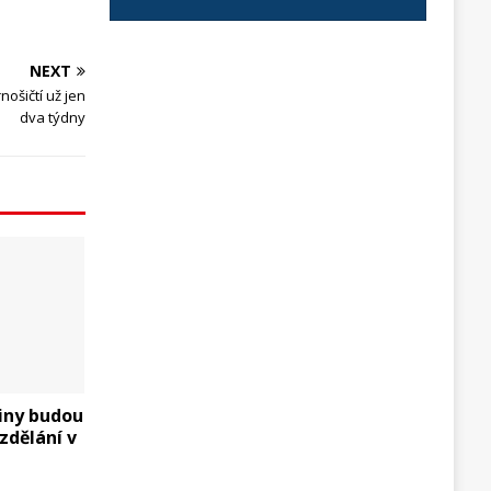
NEXT
nošičtí už jen
dva týdny
iny budou
zdělání v