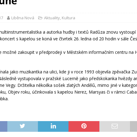
uně
17
Liběna Nová
Aktuality
,
Kultura
ultiinstrumentalistka a autorka hudby i textů Radůza znovu vystoupí
ý koncert s kapelou se koná ve čtvrtek 26. ledna od 20 hodin v sále Če
je možné zakoupit v předprodeji v Městském informačním centru na
nala jako muzikantka na ulici, kde ji v roce 1993 objevila zpěvačka Z
Následně vystupovala v pražské Lucerně jako předskokanka hvězdy 
e Vegy. Držitelka někoilka sošek zlatých Andělů, mimo jiné v kategor
ku, Objev roku, účinkovala s kapelou Nerez, Marsyas či v rámci Caba
ubka.