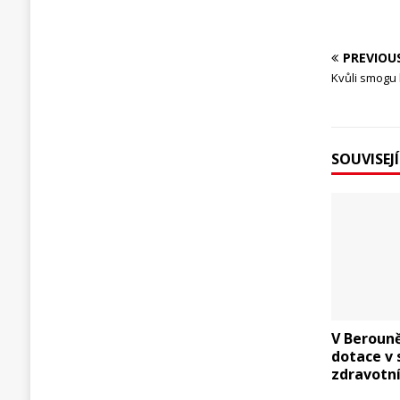
PREVIOU
Kvůli smogu 
SOUVISEJ
V Berouně
dotace v 
zdravotní