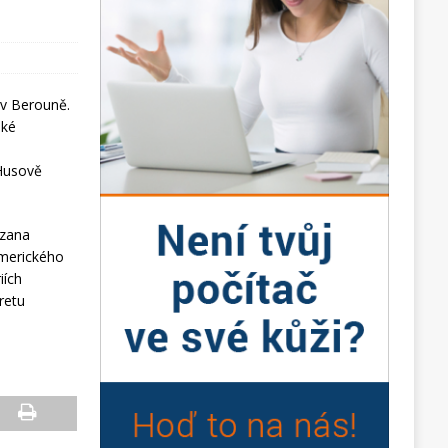
 v Berouně.
ské
 Husově
uzana
amerického
iích
retu