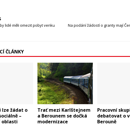
S
by lidé měli omezit pobyt venku
Na podání žádostí o granty mají Čer
ÍCÍ ČLÁNKY
 lze žádat o
Trať mezi Karlštejnem
Pracovní skup
sociálně –
a Berounem se dočká
debatovat o v
 oblasti
modernizace
Berouně